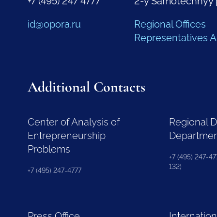
+7 (495) 247 4777
2-y Samotechnyy 
id@opora.ru
Regional Offices
Representatives 
Additional Contacts
Center of Analysis of
Regional 
Entrepreneurship
Departme
Problems
+7 (495) 247-477
132)
+7 (495) 247-4777
Press Office
Internation