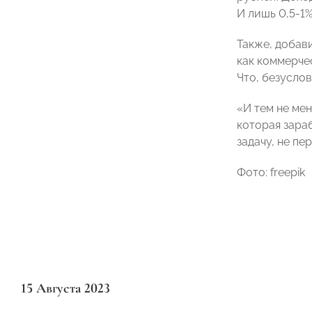
И лишь 0,5-1
Также, добав
как коммерче
Что, безусло
«И тем не ме
которая зара
задачу, не п
Фото: freepik
15 Августа 2023