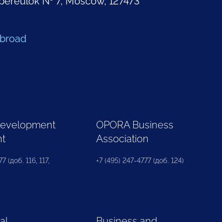
pereulok № 7, Moscow, 127473
Abroad
Development
OPORA Business
nt
Association
7 (доб. 116, 117,
+7 (495) 247-4777 (доб. 124)
al
Business and