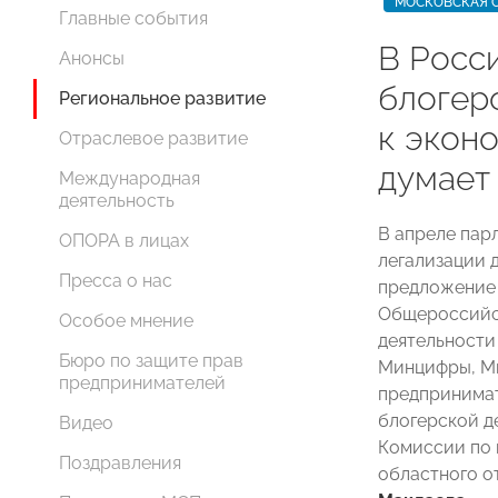
МОСКОВСКАЯ 
Главные события
В Росс
Анонсы
блогер
Региональное развитие
к экон
Отраслевое развитие
думает
Международная
деятельность
В апреле пар
ОПОРА в лицах
легализации д
Пресса о нас
предложение 
Общероссийс
Особое мнение
деятельности
Бюро по защите прав
Минцифры, Ми
предпринимателей
предпринимат
блогерской д
Видео
Комиссии по
Поздравления
областного 