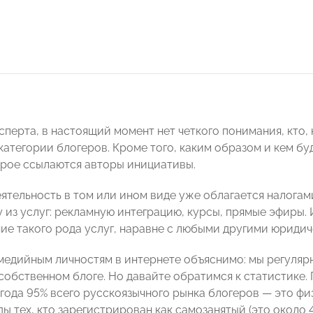
перта, в настоящий момент нет четкого понимания, кто,
 категории блогеров. Кроме того, каким образом и кем б
торое ссылаются авторы инициативы.
еятельность в том или ином виде уже облагается налогам
у из услуг: рекламную интеграцию, курсы, прямые эфиры.
ие такого рода услуг, наравне с любыми другими юриди
медийным личностям в интернете объяснимо: мы регуляр
обственном блоге. Но давайте обратимся к статистике. По
 года 95% всего русскоязычного рынка блогеров — это фи
ы тех, кто зарегистрирован как самозанятый (это около 