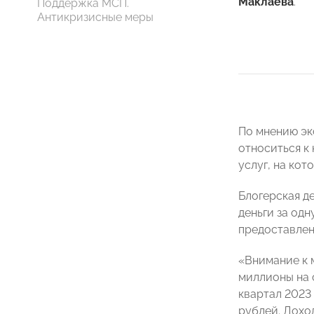
Маклаева
.
Поддержка МСП.
Антикризисные меры
По мнению экс
относиться к
услуг, на ко
Блогерская д
деньги за одн
предоставлен
«Внимание к 
миллионы на с
квартал 2023
рублей. Доход