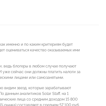
 как именно и по каким критериям будет
удет оцениваться качество оказываемых ими
и, ведь блогеры в любом случае получают
 И уже сейчас они должны платить налоги за
ческими лицами или самозанятыми.
но видим звезд, которые зарабатывают
 данным аналитиков Solar Staff, на 1
зические лица со средним доходом 15 800
4% рынка) составляют в среднем 57 100 руб.