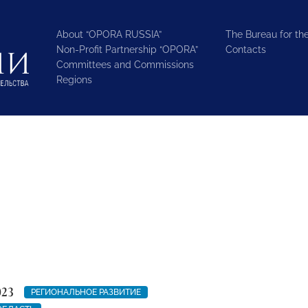
About “OPORA RUSSIA”
The Bureau for the
Non-Profit Partnership “OPORA”
Contacts
Committees and Commissions
Regions
023
РЕГИОНАЛЬНОЕ РАЗВИТИЕ