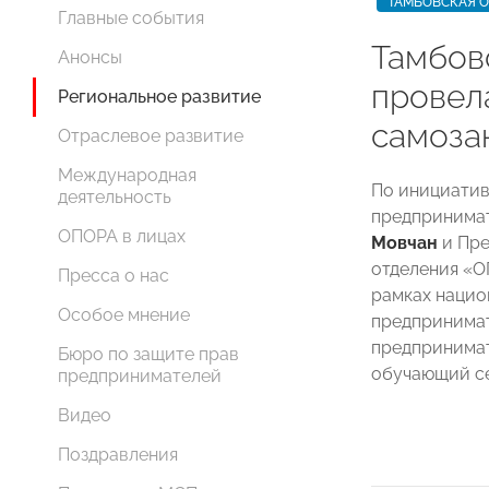
ТАМБОВСКАЯ 
Главные события
Тамбо
Анонсы
провел
Региональное развитие
самоза
Отраслевое развитие
Международная
По инициатив
деятельность
предпринима
ОПОРА в лицах
Мовчан
и Пре
отделения 
Пресса о нас
рамках нацио
Особое мнение
предпринимат
предпринимат
Бюро по защите прав
обучающий се
предпринимателей
Видео
Поздравления