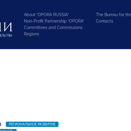
About “OPORA RUSSIA”
The Bureau for the
Non-Profit Partnership “OPORA”
Contacts
Committees and Commissions
Regions
4
РЕГИОНАЛЬНОЕ РАЗВИТИЕ