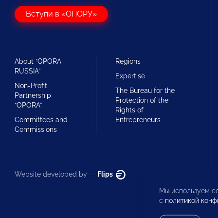
Вступи в «ОПОРУ»
About “OPORA
Regions
RUSSIA”
Expertise
Non-Profit
The Bureau for the
Partnership
Protection of the
“OPORA”
Rights of
Committees and
Entrepreneurs
Commissions
Website developed by —
Flips
Мы используем co
с
политикой конф