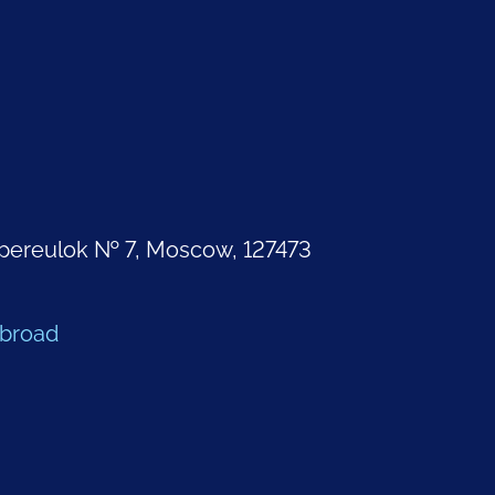
pereulok № 7, Moscow, 127473
Abroad