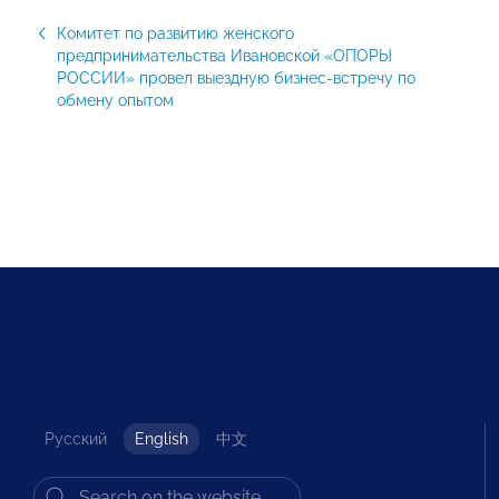
Комитет по развитию женского
предпринимательства Ивановской «ОПОРЫ
РОССИИ» провел выездную бизнес-встречу по
обмену опытом
Русский
English
中文