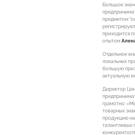
Большое знач
предпринимат
предметом "о
регистрируют
приходится пл
опытом
Ален
Отдельное вн
локальных пр
большую при
актуальную и
Директор Це
предпринимат
грамотно: «М
товарных зна
продукцию на
талантливых 
конкурентосп