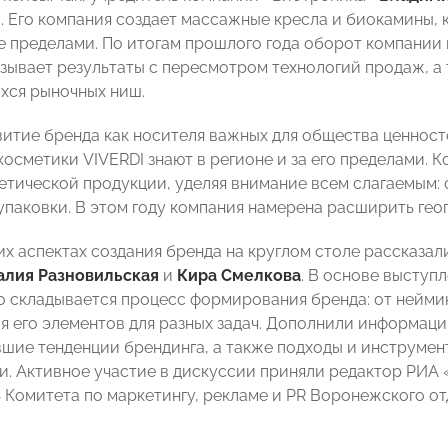
. Его компания создает массажные кресла и биокамины,
ее пределами. По итогам прошлого года оборот компании
зывает результаты с пересмотром технологий продаж, а
хся рыночных ниш.
звитие бренда как носителя важных для общества ценнос
косметики VIVERDI знают в регионе и за его пределами.
етической продукции, уделяя внимание всем слагаемым: 
 упаковки. В этом году компания намерена расширить гео
их аспектах создания бренда на круглом столе рассказа
алия Разновильская
и
Кира Смелкова
. В основе выступ
его складывается процесс формирования бренда: от нейми
я его элементов для разных задач. Дополнили информаци
шие тенденции брендинга, а также подходы и инструмент
и. Активное участие в дискуссии приняли редактор РИ
 Комитета по маркетингу, рекламе и PR Воронежского