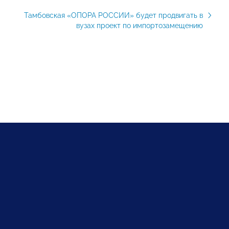
Тамбовская «ОПОРА РОССИИ» будет продвигать в
вузах проект по импортозамещению