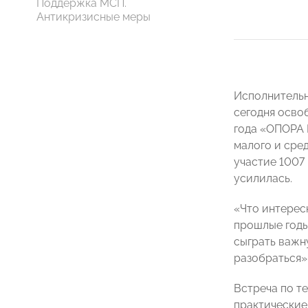
Поддержка МСП.
Антикризисные меры
Исполнитель
сегодня осво
года «ОПОРА 
малого и сре
участие 1007
усилилась.
«Что интерес
прошлые годы
сыграть важн
разобраться»
Встреча по т
практические