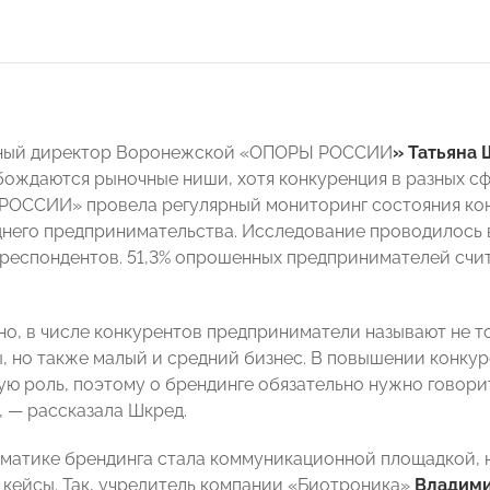
ный директор Воронежской «ОПОРЫ РОССИИ
» Татьяна
бождаются рыночные ниши, хотя конкуренция в разных сф
РОССИИ» провела регулярный мониторинг состояния кон
днего предпринимательства. Исследование проводилось в
 респондентов. 51,3% опрошенных предпринимателей счит
но, в числе конкурентов предприниматели называют не то
, но также малый и средний бизнес. В повышении конку
ую роль, поэтому о брендинге обязательно нужно говори
, — рассказала Шкред.
ематике брендинга стала коммуникационной площадкой, 
 кейсы. Так, учредитель компании «Биотроника»
Владими