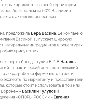
 которые продаются на всей территории
 вырос больше, чем на 50%. Владимир
 также с активным освоением
тей, предложила
Вера Васина
. Ее компанию
 Компания Васиной выпускает широкую
от натуральных ингредиентов в рецептурах
графию присутствия.
ли эксперты бренд-студии BIZ-B
Наталья
лений – практический опыт, позволяющий
нга до разработки фирменного стиля и
ю эксперты по маркетингу и представители
ы, которые стоит использовать в той или
А «Воронеж»
Василий Тулупов
и
 отделения «ОПОРЫ РОССИИ»
Евгения