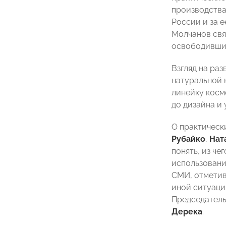
производства
России и за 
Молчанов свя
освободивши
Взгляд на ра
натуральной 
линейку косм
до дизайна и
О практическ
Рубайко
,
Нат
понять, из ч
использовани
СМИ, отметив
иной ситуаци
Председатель
Дерека
.