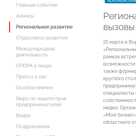
ВОРОНЕЖСКАЯ
Главные события
Регион
Анонсы
вызовы
Региональное развитие
Отраслевое развитие
21 марта в В
Международная
«Региональны
деятельность
рамках встре
возможности 
ОПОРА в лицах
также формир
Пресса о нас
круглого стол
предпринимат
Особое мнение
специалисты 
Бюро по защите прав
собственност
предпринимателей
медиа. Орган
«Мой бизнес»
Видео
областного 
Поздравления