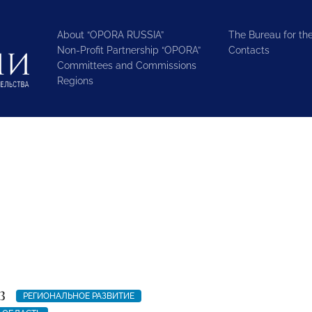
About “OPORA RUSSIA”
The Bureau for the
Non-Profit Partnership “OPORA”
Contacts
Committees and Commissions
Regions
3
РЕГИОНАЛЬНОЕ РАЗВИТИЕ