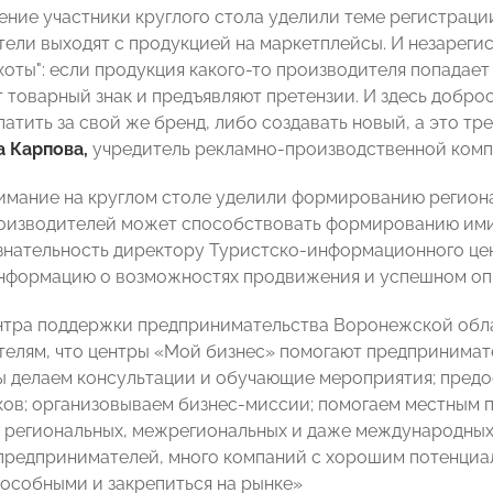
ение участники круглого стола уделили теме регистрации
ели выходят с продукцией на маркетплейсы. И незареги
хоты": если продукция какого-то производителя попадает
 товарный знак и предъявляют претензии. И здесь добр
атить за свой же бренд, либо создавать новый, а это тр
а Карпова,
учредитель рекламно-производственной компа
имание на круглом столе уделили формированию региона
оизводителей может способствовать формированию ими
знательность директору Туристско-информационного ц
нформацию о возможностях продвижения и успешном опы
нтра поддержки предпринимательства Воронежской об
елям, что центры «Мой бизнес» помогают предпринимат
ы делаем консультации и обучающие мероприятия; пред
ков; организовываем бизнес-миссии; помогаем местным 
 региональных, межрегиональных и даже международных 
предпринимателей, много компаний с хорошим потенциал
особными и закрепиться на рынке»