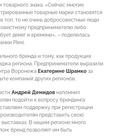
 товарного знака. «Сейчас многие
стрированные товарные марки становятся
 в топ, то не очень добросовестные люди
осовестному предпринимателю либо
ебует денег и времени», – поделилась
нии Plexi.
льного бренда и тому, как продукция
джа региона. Предприниматели выразили
ентра Воронежа
Екатерине Шрамко
за
те компаний других регионов.
ласти
Андрей Демидов
напомнил
елям подойти к вопросу брендинга
оставляем поддержку при регистрации
производителям представить свою
выставках. В нашем регионе много
ом: бренд позволяет им быть