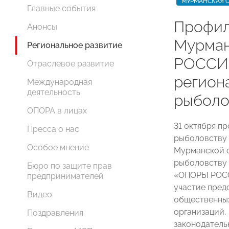
МУРМАНСКАЯ 
Главные события
Профил
Анонсы
Мурма
Региональное развитие
РОССИ
Отраслевое развитие
регион
Международная
деятельность
рыболо
ОПОРА в лицах
31 октября п
Пресса о нас
рыболовству
Особое мнение
Мурманской о
рыболовству 
Бюро по защите прав
«ОПОРЫ РОСС
предпринимателей
участие пред
Видео
общественных
организаций,
Поздравления
законодатель