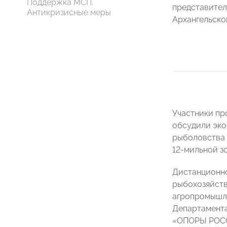
Поддержка МСП.
представител
Антикризисные меры
Архангельско
Участники пр
обсудили эко
рыболовства 
12-мильной з
Дистанционно
рыбохозяйст
агропромышле
Департамента
«ОПОРЫ РО