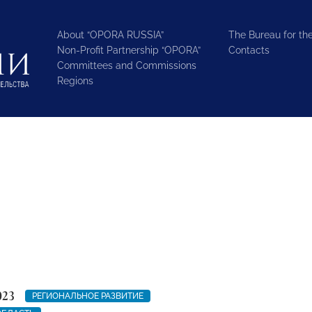
About “OPORA RUSSIA”
The Bureau for the
Non-Profit Partnership “OPORA”
Contacts
Committees and Commissions
Regions
023
РЕГИОНАЛЬНОЕ РАЗВИТИЕ