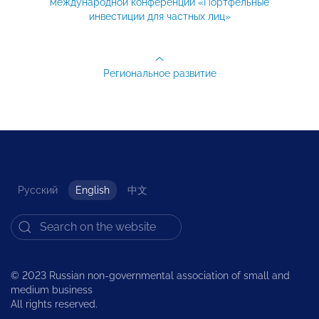
международной конференции «Портфельные
инвестиции для частных лиц»
Региональное развитие
Русский
English
中文
© 2023 Russian non-governmental association of small and
medium business
All rights reserved.