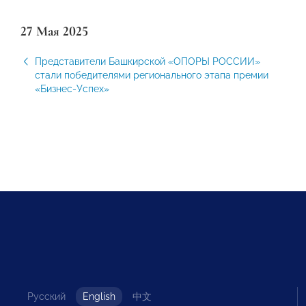
27 Мая 2025
Представители Башкирской «ОПОРЫ РОССИИ»
стали победителями регионального этапа премии
«Бизнес-Успех»
Русский
English
中文