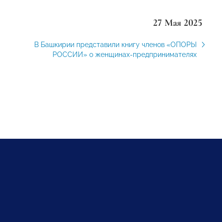
27 Мая 2025
В Башкирии представили книгу членов «ОПОРЫ
РОССИИ» о женщинах-предпринимателях