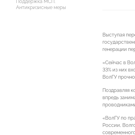
Поддержка МСП.
Антикризисные меры
Выступая пер
государствен
генерации пер
«Сейчас в Во
33% из них в
ВолГУ прочно
Поздравляя к
впредь заним
проводниками
«ВолГУ по пр
России, Волг
современного