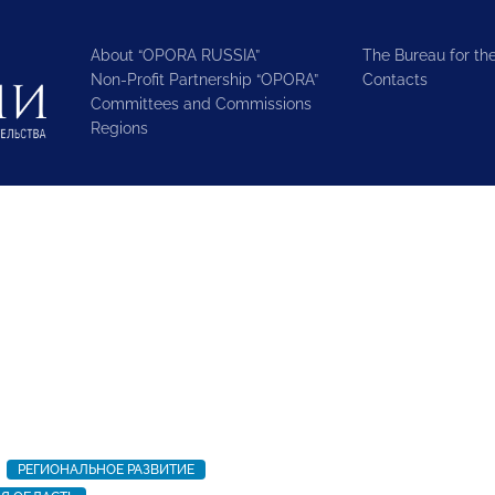
About “OPORA RUSSIA”
The Bureau for the
Non-Profit Partnership “OPORA”
Contacts
Committees and Commissions
Regions
РЕГИОНАЛЬНОЕ РАЗВИТИЕ