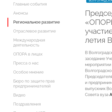
ВОЛГОГРАДСКА
Главные события
Предсе
Анонсы
«ОПОР
Региональное развитие
участие
Отраслевое развитие
летия 
Международная
деятельность
В Волгоградс
ОПОРА в лицах
заседание Уч
Пресса о нас
мероприятии 
Волгоградск
Особое мнение
Председателя
Бюро по защите прав
и предприним
предпринимателей
выпускник Во
Совета вуза
А
Видео
Поздравления