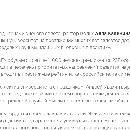
ед членами Ученого совета, ректор ВолГУ
Алла Калинин
ный университет на протяжении многих лет является др
едовых научных идей и их внедрения в практику.
лГУ обучается свыше 11000 человек, реализуется 237 об
ходят в перечень приоритетных направлений развития на
 входит в престижные рейтинги, как российские, так и 
оллектив университета с праздником, Андрей Удахин выра
ать передовые позиции по всем направлениям деятельност
 передовой научной мысли во всех сферах жизни общес
аву гордится своей славной историей. Являясь носител
оградский государственный университет динамично разв
, инновационного типа и укрепляет свои позиции как пр