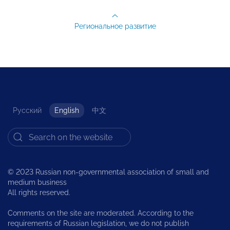
Региональное развитие
Русский
English
中文
© 2023 Russian non-governmental association of small and
medium business
All rights reserved.
Comments on the site are moderated. According to the
requirements of Russian legislation, we do not publish