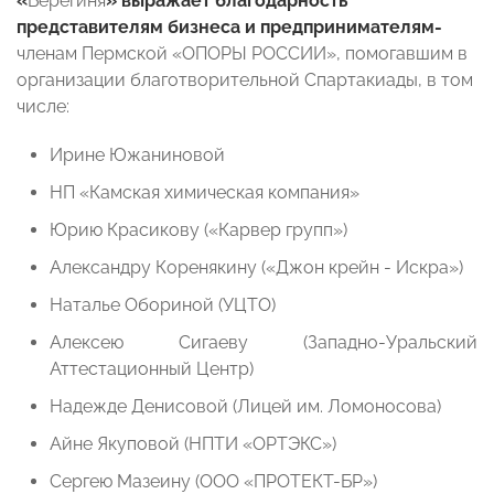
«
Берегиня
» выражает благодарность
представителям бизнеса и предпринимателям-
членам Пермской «ОПОРЫ РОССИИ», помогавшим в
организации благотворительной Спартакиады, в том
числе:
Ирине Южаниновой
НП «Камская химическая компания»
Юрию Красикову («Карвер групп»)
Александру Коренякину («Джон крейн - Искра»)
Наталье Обориной (УЦТО)
Алексею Сигаеву (Западно-Уральский
Аттестационный Центр)
Надежде Денисовой (Лицей им. Ломоносова)
Айне Якуповой (НПТИ «ОРТЭКС»)
Сергею Мазеину (ООО «ПРОТЕКТ-БР»)