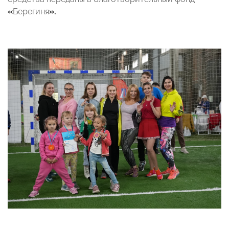
«
Берегиня
».