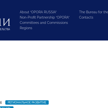
About “OPORA RUSSIA”
The Bureau for the
Non-Profit Partnership “OPORA”
Contacts
Committees and Commissions
Regions
4
РЕГИОНАЛЬНОЕ РАЗВИТИЕ