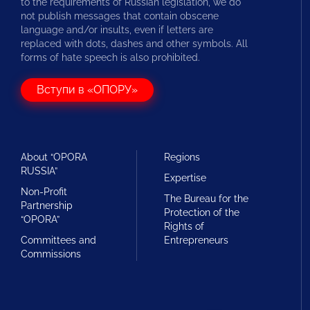
to the requirements of Russian legislation, we do
not publish messages that contain obscene
language and/or insults, even if letters are
replaced with dots, dashes and other symbols. All
forms of hate speech is also prohibited.
Вступи в «ОПОРУ»
About “OPORA
Regions
RUSSIA”
Expertise
Non-Profit
The Bureau for the
Partnership
Protection of the
“OPORA”
Rights of
Committees and
Entrepreneurs
Commissions