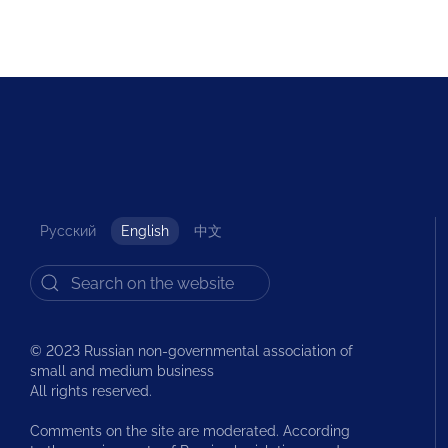
Русский
English
中文
© 2023 Russian non-governmental association of
small and medium business
All rights reserved.
Comments on the site are moderated. According