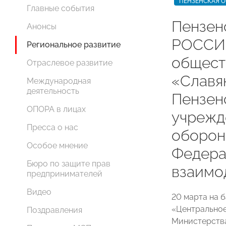
ПЕНЗЕНСКАЯ О
Главные события
Пензен
Анонсы
РОССИИ
Региональное развитие
общест
Отраслевое развитие
«Славя
Международная
деятельность
Пензен
ОПОРА в лицах
учрежд
Пресса о нас
оборон
Особое мнение
Федера
Бюро по защите прав
взаимо
предпринимателей
Видео
20 марта на 
«Центрально
Поздравления
Министерств