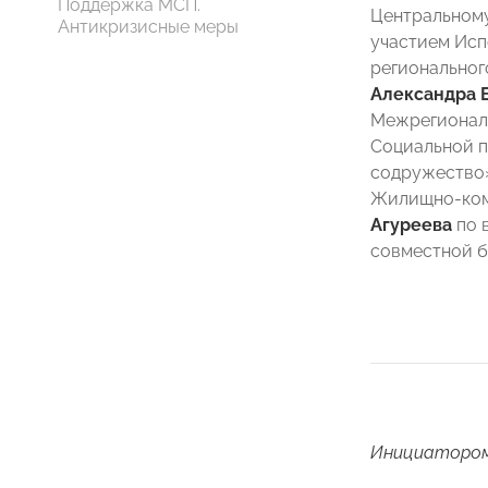
Поддержка МСП.
Центральному
Антикризисные меры
участием Исп
регионально
Александра 
Межрегионал
Социальной 
содружеств
Жилищно-ком
Агуреева
по 
совместной б
Инициатором