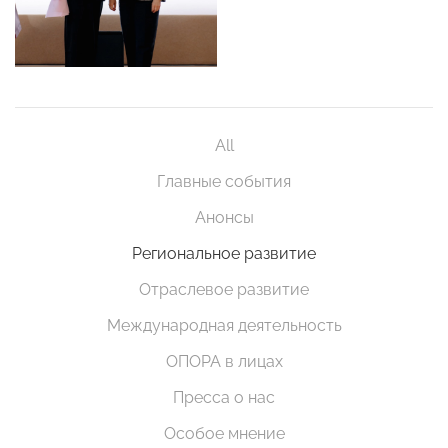
All
Главные события
Анонсы
Региональное развитие
Отраслевое развитие
Международная деятельность
ОПОРА в лицах
Пресса о нас
Особое мнение