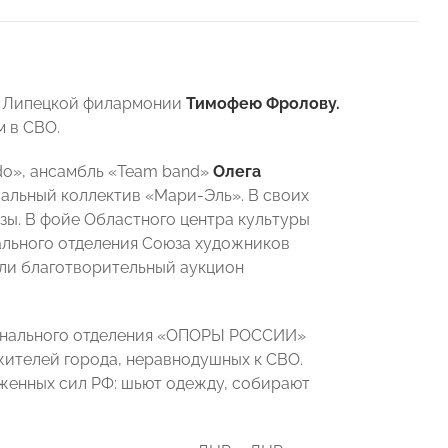
у Липецкой филармонии
Тимофею Фролову.
м в СВО.
ndo», ансамбль «Team band»
Олега
евальный коллектив «Мари-Эль». В своих
зы. В фойе Областного центра культуры
ального отделения Союза художников
ли благотворительный аукцион
ионального отделения «ОПОРЫ РОССИИ»
 жителей города, неравнодушных к СВО.
уженных сил РФ: шьют одежду, собирают