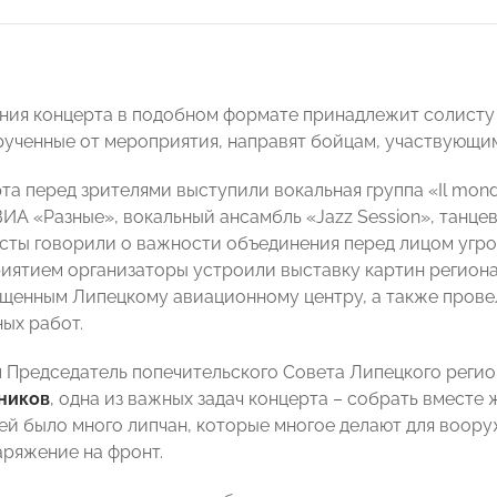
ния концерта в подобном формате принадлежит солист
рученные от мероприятия, направят бойцам, участвующи
рта перед зрителями выступили вокальная группа «Il mo
 ВИА «Разные», вокальный ансамбль «Jazz Session», танц
сты говорили о важности объединения перед лицом угро
иятием организаторы устроили выставку картин регион
щенным Липецкому авиационному центру, а также прове
ых работ.
л Председатель попечительского Совета Липецкого рег
ников
, одна из важных задач концерта – собрать вместе
ей было много липчан, которые многое делают для воор
аряжение на фронт.