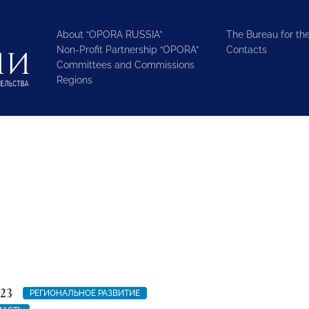
About “OPORA RUSSIA”
The Bureau for the
Non-Profit Partnership “OPORA”
Contacts
Committees and Commissions
Regions
23
РЕГИОНАЛЬНОЕ РАЗВИТИЕ