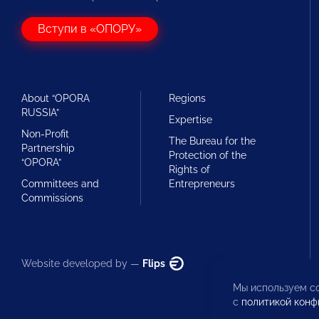
Вступи в «ОПОРУ»
About “OPORA
Regions
RUSSIA”
Expertise
Non-Profit
The Bureau for the
Partnership
Protection of the
“OPORA”
Rights of
Committees and
Entrepreneurs
Commissions
Website developed by —
Flips
Мы используем co
с
политикой конф