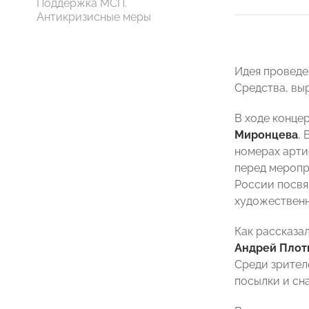
Поддержка МСП.
Антикризисные меры
Идея проведе
Средства, вы
В ходе конце
Миронцева
,
номерах арти
перед меропр
России посвя
художественн
Как рассказа
Андрей Плот
Среди зрител
посылки и сн