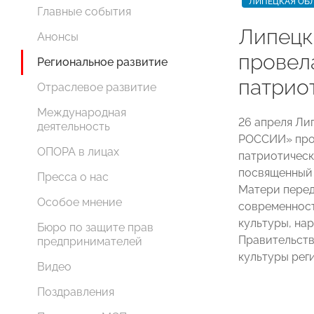
ЛИПЕЦКАЯ ОБ
Главные события
Липец
Анонсы
провел
Региональное развитие
патрио
Отраслевое развитие
Международная
26 апреля Ли
деятельность
РОССИИ» про
ОПОРА в лицах
патриотическ
посвященный 
Пресса о нас
Матери перед
Особое мнение
современност
культуры, на
Бюро по защите прав
Правительств
предпринимателей
культуры рег
Видео
Поздравления