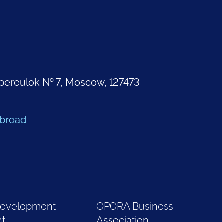
pereulok № 7, Moscow, 127473
Abroad
Development
OPORA Business
nt
Association