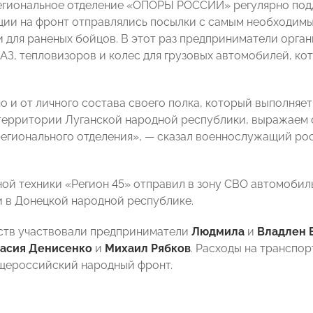
егиональное отделение «ОПОРЫ РОССИИ» регулярно под
ции на фронт отправлялись посылки с самым необходимы
 для раненых бойцов. В этот раз предприниматели орга
АЗ, тепловизоров и колес для грузовых автомобилей, к
но и от личного состава своего полка, который выполняе
территории Луганской народной республики, выражаем
регионального отделения», — сказал военнослужащий р
ой техники «Регион 45» отправил в зону СВО автомобил
 в Донецкой народной республике.
ств участвовали предприниматели
Людмила
и
Владлен 
тасия Денисенко
и
Михаил Рябков
. Расходы на транспо
щероссийский народный фронт.