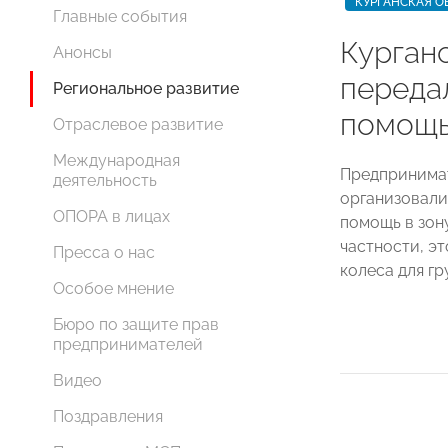
КУРГАНСКАЯ О
Главные события
Курган
Анонсы
переда
Региональное развитие
помощь
Отраслевое развитие
Международная
Предпринима
деятельность
организовали
ОПОРА в лицах
помощь в зон
частности, э
Пресса о нас
колеса для г
Особое мнение
Бюро по защите прав
предпринимателей
Видео
Поздравления