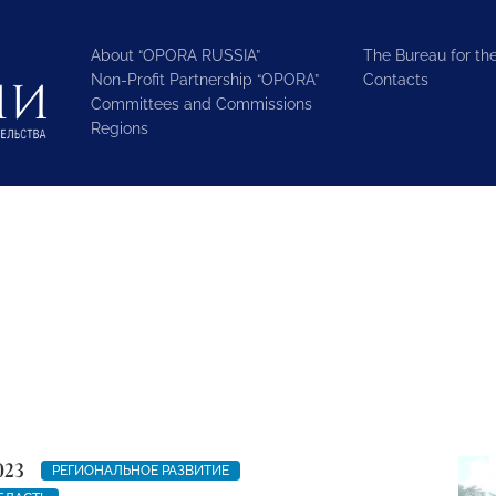
About “OPORA RUSSIA”
The Bureau for the
Non-Profit Partnership “OPORA”
Contacts
Committees and Commissions
Regions
023
РЕГИОНАЛЬНОЕ РАЗВИТИЕ