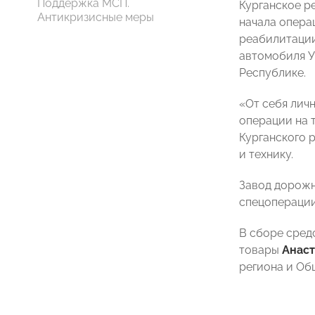
Поддержка МСП.
Курганское р
Антикризисные меры
начала опера
реабилитации
автомобиля У
Республике.
«От себя лич
операции на 
Курганского 
и технику.
Завод дорожн
спецоперации
В сборе сред
товары
Анас
региона и Об