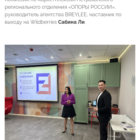
регионального отделения «ОПОРЫ РОССИИ»,
руководитель агентства BREYLEE, наставник по
выходу на Wildberries
Сабина Ли
.