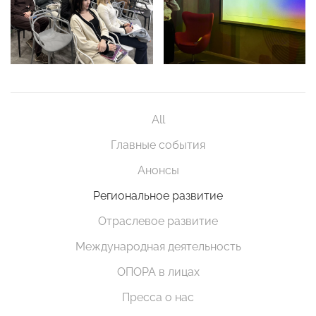
All
Главные события
Анонсы
Региональное развитие
Отраслевое развитие
Международная деятельность
ОПОРА в лицах
Пресса о нас