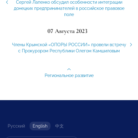
Сергей Лапенко обсудил особенности интеграции
донецких предпринимателей в российское правовое
поле
07 Августа 2023
Члены Крымской «ОПОРЫ РОССИИ» провели встречу
с Прокурором Республики Олегом Камшиловым
Региональное развитие
Русский
English
中文