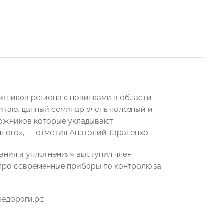
жников региона с новинками в области
таю, данный семинар очень полезный и
рожников которые укладывают
много», — отметил Анатолий Тараненко.
ния и уплотнения» выступил член
 про современные приборы по контролю за
едороги.рф.