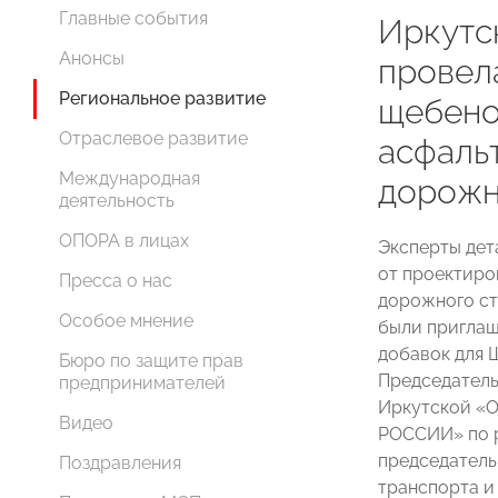
Главные события
Иркут
Анонсы
провел
Региональное развитие
щебено
Отраслевое развитие
асфаль
Международная
дорожн
деятельность
ОПОРА в лицах
Эксперты дет
от проектиро
Пресса о нас
дорожного ст
Особое мнение
были приглаш
добавок для 
Бюро по защите прав
Председатель
предпринимателей
Иркутской «
Видео
РОССИИ» по 
председатель
Поздравления
транспорта и