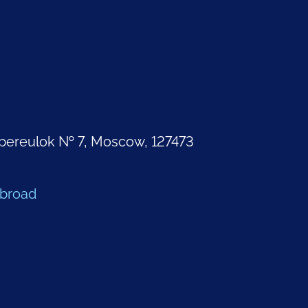
pereulok № 7, Moscow, 127473
Abroad