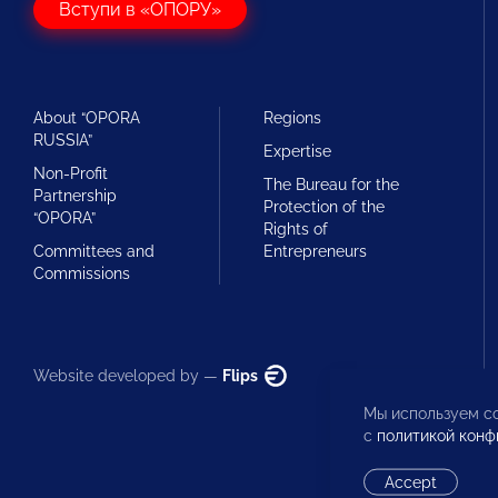
Вступи в «ОПОРУ»
About “OPORA
Regions
RUSSIA”
Expertise
Non-Profit
The Bureau for the
Partnership
Protection of the
“OPORA”
Rights of
Committees and
Entrepreneurs
Commissions
Website developed by —
Flips
Мы используем co
с
политикой конф
Accept