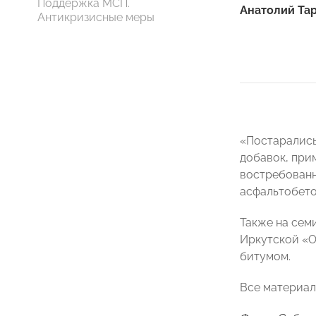
Поддержка МСП.
Анатолий Та
Антикризисные меры
«Постарались
добавок, при
востребованн
асфальтобето
Также на сем
Иркутской «О
битумом.
Все материал