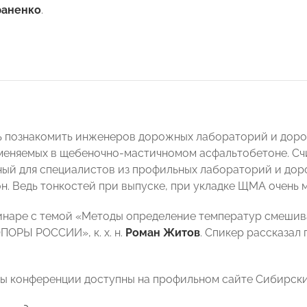
раненко
.
 познакомить инженеров дорожных лабораторий и доро
меняемых в щебеночно-мастичномом асфальтобетоне. Счи
ый для специалистов из профильных лабораторий и до
н. Ведь тонкостей при выпуске, при укладке ЩМА очень 
инаре с темой «Методы определение температур смешива
ПОРЫ РОССИИ», к. х. н.
Роман Житов
. Спикер рассказал
ы конференции доступны на профильном сайте Сибирски