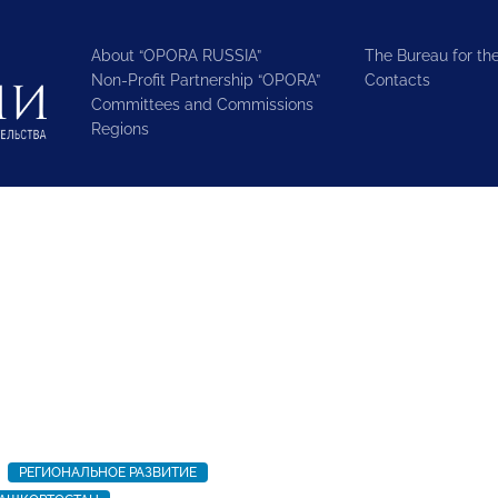
About “OPORA RUSSIA”
The Bureau for the
Non-Profit Partnership “OPORA”
Contacts
Committees and Commissions
Regions
РЕГИОНАЛЬНОЕ РАЗВИТИЕ