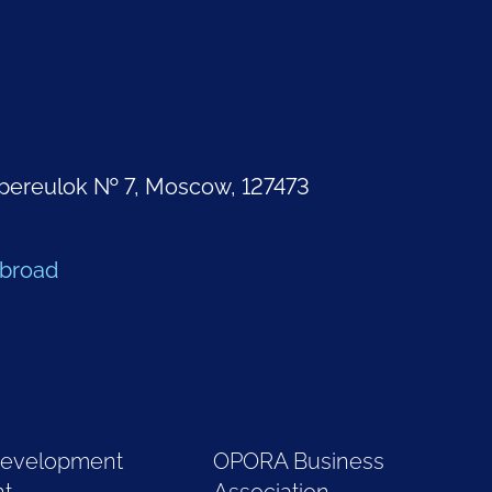
pereulok № 7, Moscow, 127473
Abroad
Development
OPORA Business
nt
Association