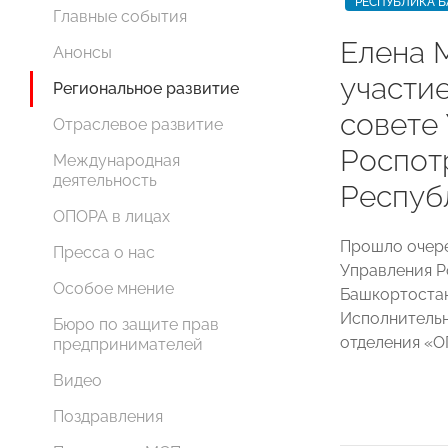
РЕСПУБЛИКА 
Главные события
Елена 
Анонсы
участи
Региональное развитие
совете
Отраслевое развитие
Роспот
Международная
деятельность
Респуб
ОПОРА в лицах
Прошло очере
Пресса о нас
Управления Р
Особое мнение
Башкортостан
Исполнительн
Бюро по защите прав
отделения 
предпринимателей
Видео
Поздравления