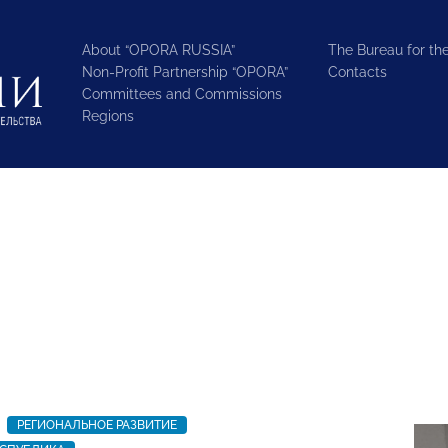
About “OPORA RUSSIA”
The Bureau for the
Non-Profit Partnership “OPORA”
Contacts
Committees and Commissions
Regions
РЕГИОНАЛЬНОЕ РАЗВИТИЕ