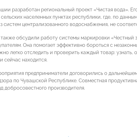
ашии разработан региональный проект «Чистая вода». Ег
в сельских населенных пунктах республики, где, по данн
з систем централизованного водоснабжения, не соответ
 также обсудили работу системы маркировки «Честный з
упателям. Она помогает эффективно бороться с незако
но легко отследить и проверить каждый товар: узнать, о
и сейчас находится.
роприятия предприниматели договорились о дальнейшем
зора по Чувашской Республике. Совместная продуктивна
нд добросовестного производителя.