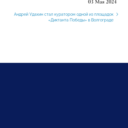
03 Мая 2024
Андрей Удахин стал куратором одной из площадок
«Диктанта Победы» в Волгограде