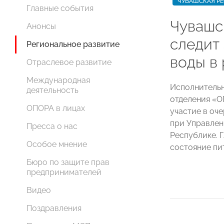
ЧУВАШСКАЯ Р
Главные события
Чуваш
Анонсы
следит
Региональное развитие
воды в
Отраслевое развитие
Международная
Исполнительн
деятельность
отделения 
ОПОРА в лицах
участие в оч
при Управлен
Пресса о нас
Республике. 
Особое мнение
состояние пи
Бюро по защите прав
предпринимателей
Видео
Поздравления