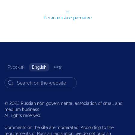
Региональное развитие
Русский
English
中文
© 2023 Russian non-governmental association of small and
medium business
All rights reserved.
Comments on the site are moderated. According to the
requirements of Russian legislation, we do not publish