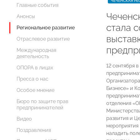
ЧЕЧЕНСКАЯ РЕ
Главные события
Чеченс
Анонсы
стала 
Региональное развитие
выстав
Отраслевое развитие
предпр
Международная
деятельность
12 сентября 
ОПОРА в лицах
предпринимат
Пресса о нас
Организатор
Бизнесе» и К
Особое мнение
предпринимат
Бюро по защите прав
отделения «
предпринимателей
Министерства
развития и Ц
Видео
мероприятия 
Поздравления
наладить пол