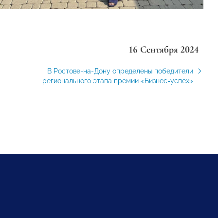
16 Сентября 2024
В Ростове-на-Дону определены победители
регионального этапа премии «Бизнес-успех»