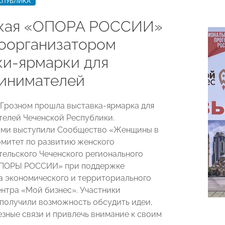
СПУБЛИКА
кая «ОПОРА РОССИИ»
соорганизатором
ки-ярмарки для
инимателей
в Грозном прошла выставка-ярмарка для
елей Чеченской Республики.
ами выступили Сообщество «Женщины в
омитет по развитию женского
ельского Чеченского регионального
ОПОРЫ РОССИИ» при поддержке
 экономического и территориального
ентра «Мой бизнес». Участники
получили возможность обсудить идеи,
езные связи и привлечь внимание к своим