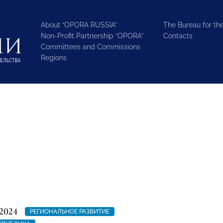
About “OPORA RUSSIA”
The Bureau for the
Non-Profit Partnership “OPORA”
Contacts
Committees and Commissions
Regions
2024
РЕГИОНАЛЬНОЕ РАЗВИТИЕ