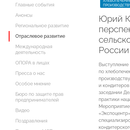
ХЛЕБОПЕЧЕНИ
Главные события
ПРОИЗВОДСТВ
Анонсы
Юрий К
Региональное развитие
перспе
Отраслевое развитие
сельск
Международная
России
деятельность
ОПОРА в лицах
Выступление
по хлебопече
Пресса о нас
производству
Особое мнение
и кондитеро
заседании Де
Бюро по защите прав
практики нац
предпринимателей
Мероприятие 
Видео
«Экспоцентр
специализиро
Поздравления
кондитерског