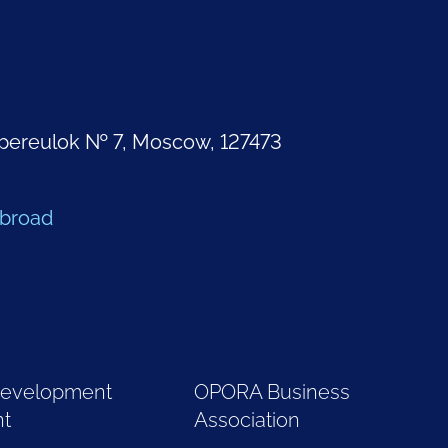
pereulok № 7, Moscow, 127473
Abroad
Development
OPORA Business
nt
Association