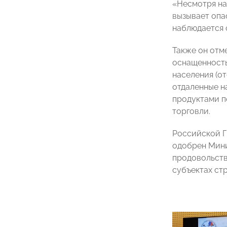
«Несмотря на
вызывает опа
наблюдается 
Также он отм
оснащенность
населения (от
отдаленные н
продуктами п
торговли.
Российской Г
одобрен Мини
продовольств
субъектах ст