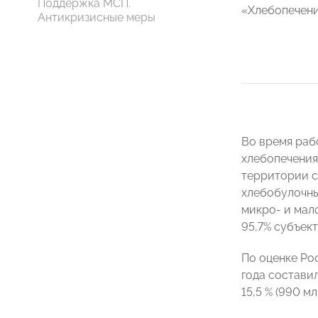
Поддержка МСП.
«Хлебопечени
Антикризисные меры
Во время раб
хлебопечения
территории с
хлебобулочны
микро- и мал
95,7% субъект
По оценке Ро
года состави
15,5 % (990 м