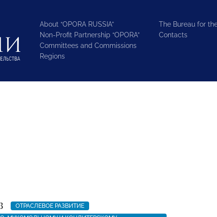
About “OPORA RUSSIA”
The Bureau for the
Non-Profit Partnership “OPORA”
Contacts
Committees and Commissions
Regions
3
ОТРАСЛЕВОЕ РАЗВИТИЕ