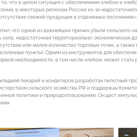
 то, что в целом ситуация с обеспечением хлебом и хле
сения, в некоторых регионах России из-за недостаточно
отсутствие свежей продукции в отдаленных поселениях»
етил, что одной из важнейших причин убыли сельского н
 села, недостаточная территориально-экономическая дос
сутствие или малое количество торговых точек, а также 
аселенные пункты). Одним из инструментов для обеспече
ервой необходимости, в том числе хлебом, может стать
ильдией пекарей и кондитеров разработан пилотный про
стерством сельского хозяйства РФ и поддержан Комите
енной политике и природопользованию. Он даст импульс
раны.