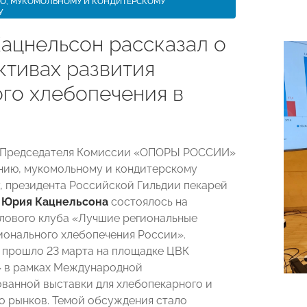
Ю, МУКОМОЛЬНОМУ И КОНДИТЕРСКОМУ
У
ацнельсон рассказал о
ктивах развития
ого хлебопечения в
 Председателя Комиссии «ОПОРЫ РОССИИ»
нию, мукомольному и кондитерскому
, президента Российской Гильдии пекарей
в
Юрия Кацнельсона
состоялось на
лового клуба «Лучшие региональные
ионального хлебопечения России».
прошло 23 марта на площадке ЦВК
» в рамках Международной
ванной выставки для хлебопекарного и
о рынков. Темой обсуждения стало