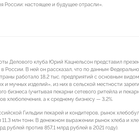
я России: настоящее и будущее отрасли».
оты Делового клуба Юрий Кацнельсон представил презен
 в России. В ней он рассказал, что по данным Федеральн
траны работало 18,2 тыс. предприятий с основным видо
х и мучных изделий», из них в сельской местности зарег
ого бизнеса (учитывая пекарни сетевого ритейла и пека
ов хлебопечения, а к среднему бизнесу — 3,2%.
ссийской Гильдии пекарей и кондитеров, рынок хлебобу
л 11,3 млн тонн. В денежном выражении рынок хлеба и хл
лрд рублей против 857,1 млрд рублей в 2021 году).