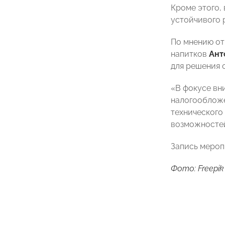
Кроме этого,
устойчивого р
По мнению от
напитков
Ант
для решения 
«В фокусе вн
налогообложе
технического
возможностей
Запись мероп
Фото: Freepik