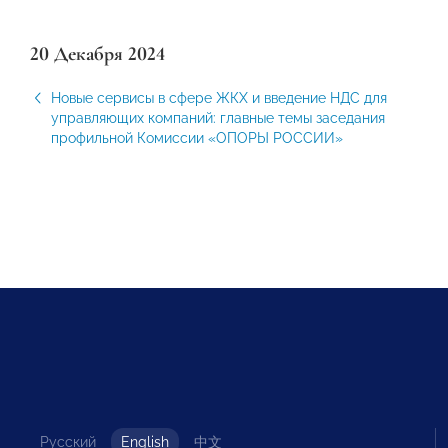
20 Декабря 2024
Новые сервисы в сфере ЖКХ и введение НДС для
управляющих компаний: главные темы заседания
профильной Комиссии «ОПОРЫ РОССИИ»
Русский
English
中文