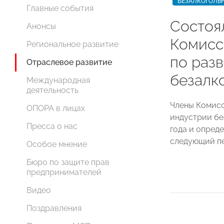
БЕЗАЛКОГОЛЬ
Главные события
Состоя
Анонсы
Комис
Региональное развитие
по раз
Отраслевое развитие
безалк
Международная
деятельность
Члены Комис
ОПОРА в лицах
индустрии бе
Пресса о нас
года и опред
следующий п
Особое мнение
Бюро по защите прав
предпринимателей
Видео
Поздравления