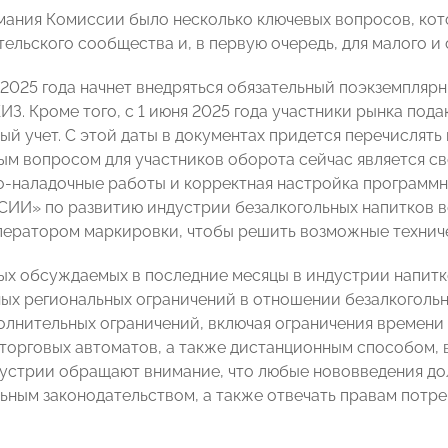
мания Комиссии было несколько ключевых вопросов, кот
ельского сообщества и, в первую очередь, для малого и 
а 2025 года начнет внедряться обязательный поэкземпляр
ИЗ. Кроме того, с 1 июня 2025 года участники рынка под
ый учет. С этой даты в документах придется перечислять
ым вопросом для участников оборота сейчас является с
о-наладочные работы и корректная настройка программн
И» по развитию индустрии безалкогольных напитков в
ператором маркировки, чтобы решить возможные технич
ых обсуждаемых в последние месяцы в индустрии напитк
ых региональных ограничений в отношении безалкоголь
олнительных ограничений, включая ограничения времен
торговых автоматов, а также дистанционным способом, 
устрии обращают внимание, что любые нововведения д
ным законодательством, а также отвечать правам потр