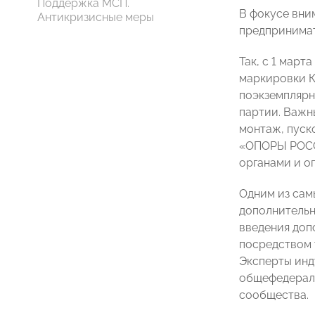
Поддержка МСП.
В фокусе вни
Антикризисные меры
предпринимат
Так, с 1 март
маркировки К
поэкземплярн
партии. Важн
монтаж, пуск
«ОПОРЫ РОССИ
органами и о
Одним из сам
дополнительн
введения доп
посредством 
Эксперты инд
общефедераль
сообщества.