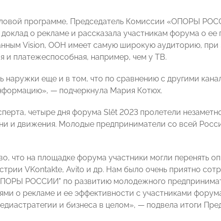
еловой программе, Председатель Комиссии «ОПОРЫ РО
 доклад о рекламе и рассказала участникам форума о ее
данным Vision, ООН имеет самую широкую аудиторию, при 
я и платежеспособная, например, чем у ТВ.
ь наружки еще и в том, что по сравнению с другими кан
нформацию», — подчеркнула Мария Котюх.
сперта, четыре дня форума Slёt 2023 пролетели незаметн
ни и движения. Молодые предприниматели со всей Росс
о, что на площадке форума участники могли перенять опы
стрии VKontakte, Avito и др. Нам было очень приятно со
ПОРЫ РОССИИ" по развитию молодежного предпринимате
ями о рекламе и ее эффективности с участниками форума.
медиастратегии и бизнеса в целом», — подвела итоги 