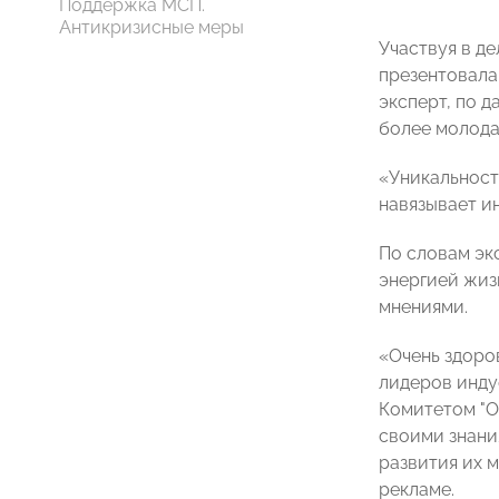
Поддержка МСП.
Антикризисные меры
Участвуя в д
презентовала
эксперт, по 
более молода
«Уникальност
навязывает и
По словам эк
энергией жиз
мнениями.
«Очень здоров
лидеров инду
Комитетом "О
своими знани
развития их 
рекламе.