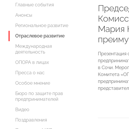
Главные события
Предсе
Анонсы
Комис
Региональное развитие
Мария 
Отраслевое развитие
преиму
Международная
деятельность
Презентация 
предпринимат
ОПОРА в лицах
в Сочи. Меро
Пресса о нас
Комитета «О
предпринимат
Особое мнение
представител
Бюро по защите прав
предпринимателей
Видео
Поздравления