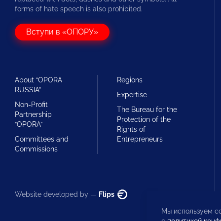
forms of hate speech is also prohibited.
Вступи в «ОПОРУ»
About “OPORA
Regions
RUSSIA”
Expertise
Non-Profit
The Bureau for the
Partnership
Protection of the
“OPORA”
Rights of
Committees and
Entrepreneurs
Commissions
Website developed by —
Flips
Мы используем co
с
политикой конф