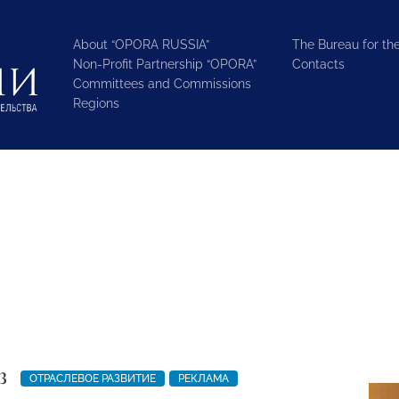
About “OPORA RUSSIA”
The Bureau for the
Non-Profit Partnership “OPORA”
Contacts
Committees and Commissions
Regions
3
ОТРАСЛЕВОЕ РАЗВИТИЕ
РЕКЛАМА