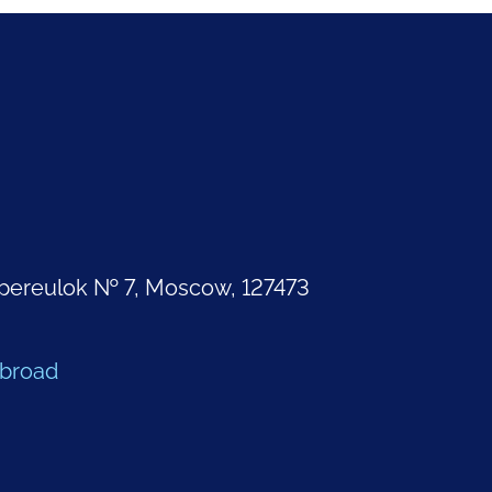
pereulok № 7, Moscow, 127473
Abroad