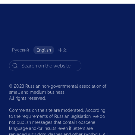
Русский
English
中文
© 2023 Russian non-governmental association of
small and medium business
All rights reserved.
Comments on the site are moderated. According
to the requirements of Russian legislation, we do
not publish messages that contain obscene
language and/or insults, even if letters are
replaced with dots, dashes and other symbols. All