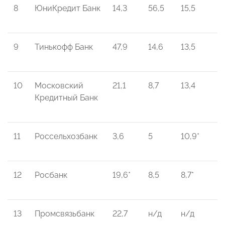
8
ЮниКредит Банк
14,3
56,5
15,5
9
Тинькофф Банк
47,9
14,6
13,5
10
Московский
21,1
8,7
13,4
Кредитный Банк
11
Россельхозбанк
3,6
5
10,9*
12
Росбанк
19,6*
8,5
8,7*
13
Промсвязьбанк
22,7
н/д
н/д