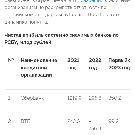
санкционных ограничений, а ЦБ
разрешил
кредитным
организациям не раскрывать отчетность по
российским стандартам публично. Но и без того
динамика понятна.
Чистая прибыль системно значимых банков по
РСБУ, млрд рублей
№
Наименование
2021
2022
Первый
кв
кредитной
год
год
2023 года
организации
1
СберБанк
1219,9
295,8
350,2
2
ВТБ
242,6
–
99,9
756,8