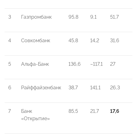
3
Газпромбанк
95,8
9,1
51,7
4
Совкомбанк
45,8
14,2
31,6
5
Альфа-Банк
136,6
–117,1
27
6
Райффайзенбанк
38,7
141,1
26,3
7
Банк
85,5
21,7
17,6
«Открытие»