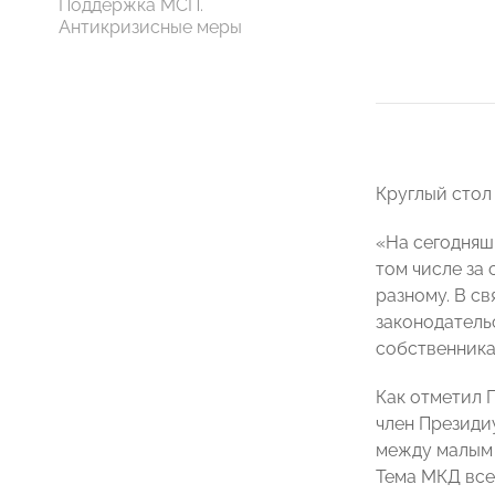
Поддержка МСП.
Антикризисные меры
Круглый стол
«На сегодняш
том числе за 
разному. В с
законодатель
собственника
Как отметил
член Презид
между малым 
Тема МКД все