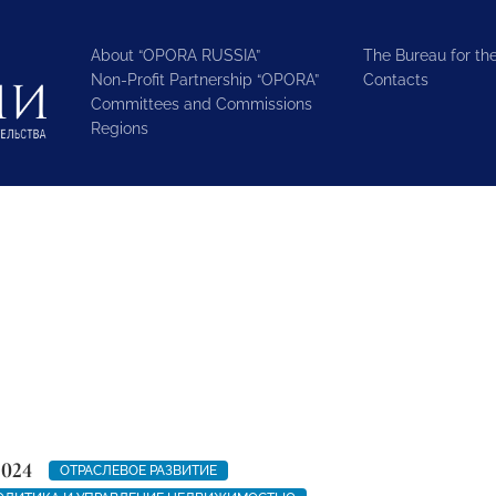
About “OPORA RUSSIA”
The Bureau for the
Non-Profit Partnership “OPORA”
Contacts
Committees and Commissions
Regions
2024
ОТРАСЛЕВОЕ РАЗВИТИЕ