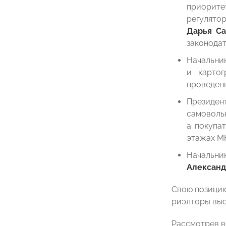
приорите
регулято
Дарья Са
законодат
Начальни
и карто
проведен
Президен
самоволь
а покупа
этажах М
Начальни
Александ
Свою позицию
риэлторы выс
Рассмотрев в