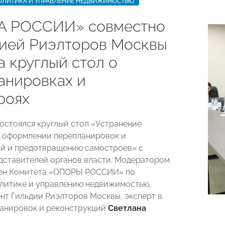
ЛИТИКА И УПРАВЛЕНИЕ НЕДВИЖИМОСТЬЮ
А РОССИИ» совместно
дией Риэлторов Москвы
а круглый стол о
анировках и
роях
состоялся круглый стол «Устранение
 оформлении перепланировок и
й и предотвращению самостроев» с
дставителей органов власти. Модератором
лен Комитета «ОПОРЫ РОССИИ» по
литике и управлению недвижимостью,
нт Гильдии Риэлторов Москвы, эксперт в
анировок и реконструкций
Светлана