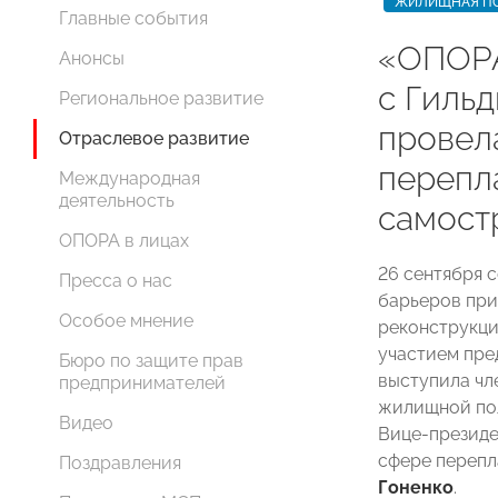
ЖИЛИЩНАЯ ПО
Главные события
«ОПОР
Анонсы
с Гиль
Региональное развитие
провел
Отраслевое развитие
перепл
Международная
деятельность
самост
ОПОРА в лицах
26 сентября 
Пресса о нас
барьеров при
Особое мнение
реконструкци
участием пре
Бюро по защите прав
выступила ч
предпринимателей
жилищной по
Видео
Вице-президе
сфере перепл
Поздравления
Гоненко
.