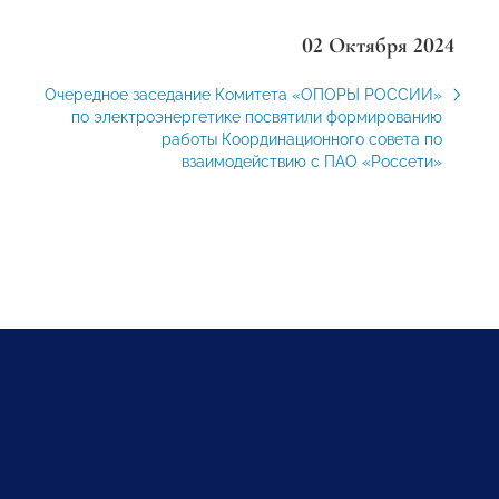
02 Октября 2024
Очередное заседание Комитета «ОПОРЫ РОССИИ»
по электроэнергетике посвятили формированию
работы Координационного совета по
взаимодействию с ПАО «Россети»