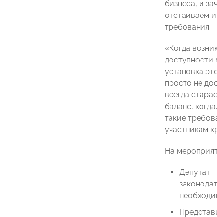
бизнеса, и з
отстаиваем и
требования.
«Когда возни
доступности 
установка эт
просто не до
всегда стара
баланс, когд
такие требов
участникам к
На мероприят
Депутат
законода
необходи
Предста