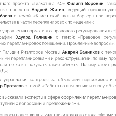
тного проекта «Гильотина 2.0»
Филипп Воронин
, зам
рных проектов
Андрей Житин
, ведущий-юрисконсульт
баева
с темой: «Клиентский путь и барьеры при пере
ельстве в части перепланировок помещений»;
к управления нормативно-правового регулирования в с
графии
Эдуард Галишин
с темой: «Правовое регули
ных перепланировок помещений. Проблемные вопросы»;
т Гильдии Риэлторов Москвы
Андрей Банников
с темой
ными перепланировками и реконструкциями, почему про
тели не хотят покупать такие объекты. Почему стоит 
КД»;
к управления контроля за объектами недвижимости 
р Протасов
с темой: «Работа по выявлению и сносу объе
 высказали эксперты в сфере оформления перепланиров
тупили с вопросами и предложениями.
опросы повестки дня, участники круглого стола сформи