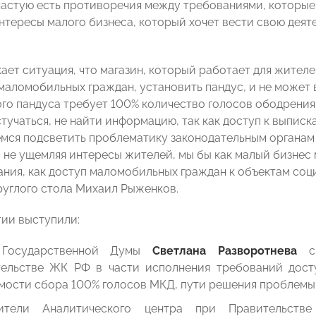
ачастую есть противоречия между требованиями, которые
нтересы малого бизнеса, который хочет вести свою деяте
кает ситуация, что магазин, который работает для жител
маломобильных граждан, установить пандус, и не может 
ого пандуса требует 100% количество голосов ободрения
стучаться, не найти информацию, так как доступ к выпис
емся подсветить проблематику законодательным органам 
а, не ущемляя интересы жителей, мы бы как малый бизнес
ания, как доступ маломобильных граждан к объектам со
руглого стола Михаил Рыженков.
ии выступили:
 Государственной Думы
Светлана Разворотнева
с 
тельстве ЖК РФ в части исполнения требований дост
мости сбора 100% голосов МКД, пути решения проблемы
вители Аналитического центра при Правительстве