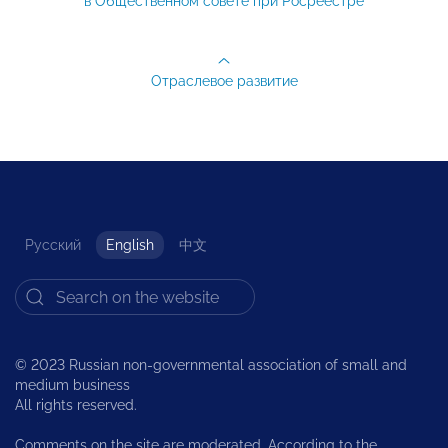
в Общественном совете при Росреестре
Отраслевое развитие
Русский
English
中文
© 2023 Russian non-governmental association of small and
medium business
All rights reserved.
Comments on the site are moderated. According to the