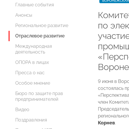
ВОРОНЕЖСКАЯ
Главные события
Комит
Анонсы
по эле
Региональное развитие
участи
Отраслевое развитие
промыш
Международная
деятельность
«Персп
ОПОРА в лицах
Ворон
Пресса о нас
9 июня в Вор
Особое мнение
состоялась п
Бюро по защите прав
«Перспектива
предпринимателей
член Комитет
Председатель
Видео
регионально
Поздравления
Корнев
.