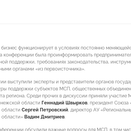
бизнес функционирует в условиях постоянно меняющейс
ча конференции была проинформировать предпринимател
ной поддержки, требованиях законодательства, инструм
ными органами «из первоисточника».
ии выступили эксперты и представители органов госуда
ры поддержки субъектов МСП, общественных объединени
та региона. Среди прочих в дискуссии приняли участие 
онежской области
Геннадий Швырков
, президент Союза
 области
Сергей Петровский
, директор АУ «Региональ
 области»
Вадим Дмитриев
.
нференции обсудили важные вопросы для МСП, в том чис