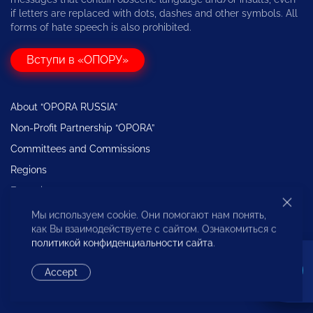
if letters are replaced with dots, dashes and other symbols. All
forms of hate speech is also prohibited.
Вступи в «ОПОРУ»
About “OPORA RUSSIA”
Non-Profit Partnership “OPORA”
Committees and Commissions
Regions
Expertise
The Bureau for the Protection of the Rights of Entrepreneurs
Мы используем cookie. Они помогают нам понять,
как Вы взаимодействуете с сайтом. Ознакомиться с
политикой конфиденциальности сайта
.
Website developed by —
Flips
Accept