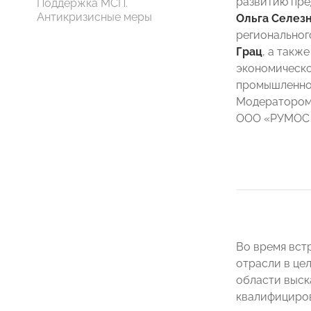
развитию пре
Поддержка МСП.
Антикризисные меры
Ольга Селез
регионально
Грац
, а такж
экономическо
промышленнос
Модератором 
ООО «РУМОС 
Во время вст
отрасли в це
области выск
квалифициров