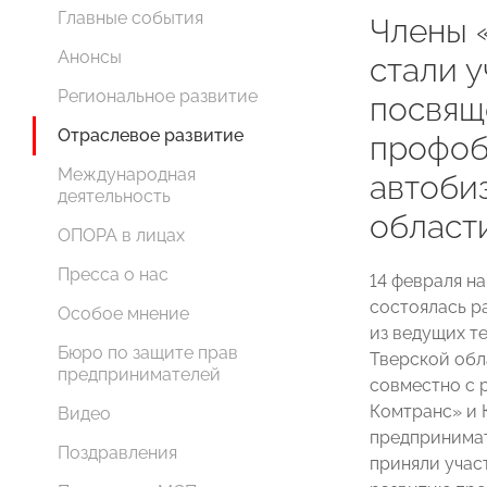
Главные события
Члены
Анонсы
стали у
Региональное развитие
посвящ
Отраслевое развитие
профоб
Международная
автоби
деятельность
област
ОПОРА в лицах
Пресса о нас
14 февраля н
состоялась р
Особое мнение
из ведущих т
Бюро по защите прав
Тверской обл
предпринимателей
совместно с
Комтранс» и
Видео
предпринимат
Поздравления
приняли уча