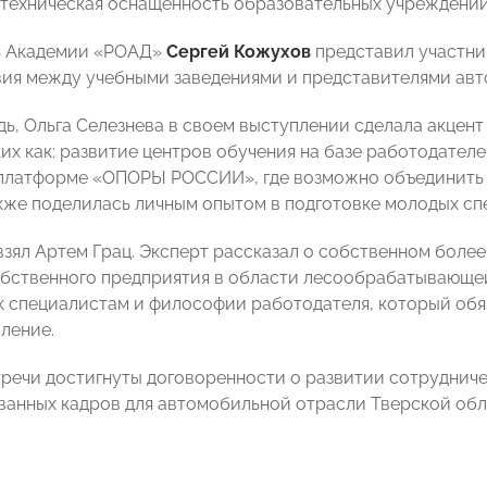
техническая оснащенность образовательных учреждений
ь Академии «РОАД»
Сергей Кожухов
представил участни
ия между учебными заведениями и представителями авт
дь, Ольга Селезнева в своем выступлении сделала акцен
ких как: развитие центров обучения на базе работодател
платформе «ОПОРЫ РОССИИ», где возможно объединить в
акже поделилась личным опытом в подготовке молодых сп
взял Артем Грац. Эксперт рассказал о собственном боле
обственного предприятия в области лесообрабатывающ
к специалистам и философии работодателя, который обя
ление.
тречи достигнуты договоренности о развитии сотрудниче
анных кадров для автомобильной отрасли Тверской обл