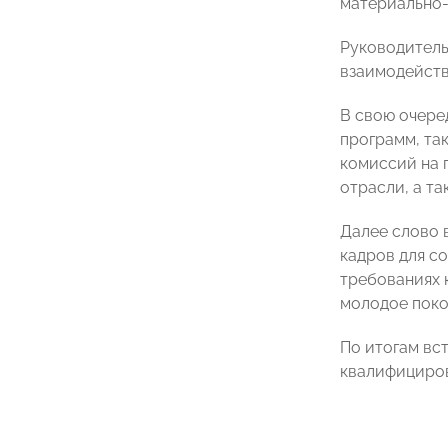
материально-
Руководител
взаимодейств
В свою очере
программ, та
комиссий на 
отрасли, а т
Далее слово 
кадров для с
требованиях 
молодое поко
По итогам вс
квалифициров