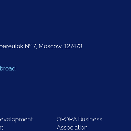
pereulok № 7, Moscow, 127473
Abroad
Development
OPORA Business
nt
Association