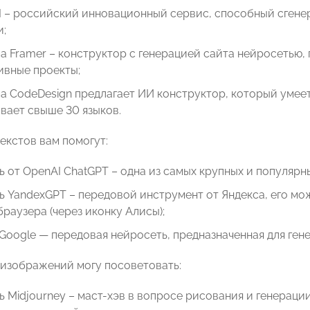
I – российский инновационный сервис, способный сгене
и;
 Framer – конструктор с генерацией сайта нейросетью,
ивные проекты;
 CodeDesign предлагает ИИ конструктор, который умеет 
вает свыше 30 языков.
екстов вам помогут:
 от OpenAI ChatGPT – одна из самых крупных и популярн
 YandexGPT – передовой инструмент от Яндекса, его мо
браузера (через иконку Алисы);
 Google — передовая нейросеть, предназначенная для ген
 изображений могу посоветовать:
 Midjourney – маст-хэв в вопросе рисования и генерац