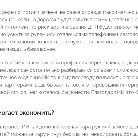
 сфере логистики замена человека оправда максимально и
 случае, если на дорогах будут ездить преимущественно
й интеллект, то риск возникновения ДТП будет снижен ма
но уснуть за рулем или отвлечься на телефонный разгово
той технологии полностью не нужно, так как она несове
нам ездить безопаснее.
 что исчезнет как таковая профессия переводчика, ведь 
гие люди самостоятельно разбираются со всеми сложно
аточное обучение ИИ точному переводу позволит исключи
 партнерами, ведь бывает такое, что переводчик интерп
ной смысл, чем хотелось бы донести. Благодаря ИИ это 
могает экономить?
ил ранее, ИИ как дополнительная пара рук или замена це
атей можно за пару минут бесплатно генерировать боль