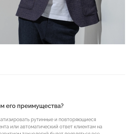
ем его преимущества?
матизировать рутинные и повторяющиеся
ента или автоматический ответ клиентам на
азвитием технологий будет появляться все