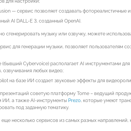
в для настройки;
ffusion — сервис позволяет создавать фотореалистичные 
ный AI DALL-E 3, созданный OpenAI.
но сгенерировать музыку или озвучку, можете использова
рвис для генерации музыки, позволяет пользователям со
e (бывший Cybervoice) располагает AI инструментами для
, озвучивания любых видео;
ilot на базе ИИ создает звуковые эффекты для видеороли
 презентаций советую платформу Tome – ведущий продук
 ИИ, а также AI-инструменты
Prezo
, которые умеют тран
ровать под заданную тематику.
 еще несколько сервисов из самых разных направлений, к