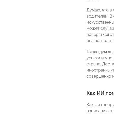
Думаю, что в
водителей. В
искусственны
может случай
доверяться э
она позволит 
Также думаю,
успехи и мно
стране. Дост
иностранными
совершенно и
Как ИИ по
Как я и говор
написания ст