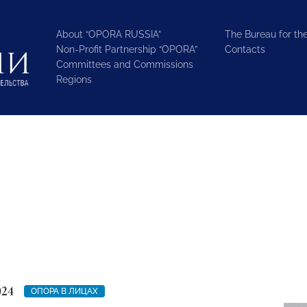
About “OPORA RUSSIA”
The Bureau for the
Non-Profit Partnership “OPORA”
Contacts
Committees and Commissions
Regions
024
ОПОРА В ЛИЦАХ