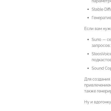
параметро
Stable Di
Генератив
Если вам нуж
Suno — се
запросов;
SteosVoic
подкастов
Sound Cop
Для создания
привлечением
также генери
Ну и вдогонку