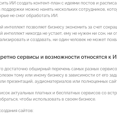
ить ИИ создать контент-план с идеями постов и расписа
 поддержки можно нанять нескольких сотрудников, кот
орые не смог обработать ИИ.
й интеллект позволяет бизнесу экономить за счет сокра
 интеллект никогда не устает, ему не нужен ни сон, ни 
нализировать и создавать, ни один человек не может пох
кретно сервисы и возможности относятся к 
то достаточно обширный перечень самых разных сервисо
олезен тому или иному бизнесу в зависимости от его зад
или презентаций, аудиоматериалов или полноценных сай
исок актуальных платных и бесплатных сервисов со вст
обраться, чтобы использовать в своем бизнесе.
создания сайтов: