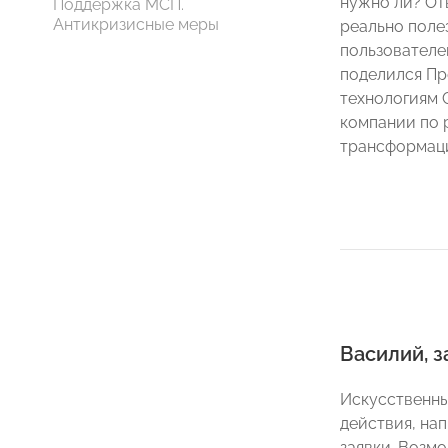
нужно ли? От
Поддержка МСП.
Антикризисные меры
реально поле
пользователе
поделился Пр
технологиям
компании по 
трансформа
Василий, 
Искусственны
действия, на
заявки. Возм