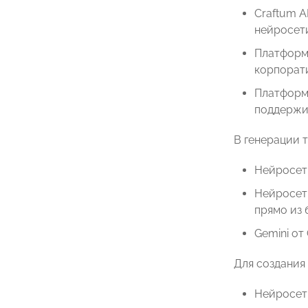
Craftum A
нейросет
Платформа
корпорат
Платформа
поддержи
В генерации т
Нейросеть
Нейросеть
прямо из 
Gemini от
Для создания
Нейросеть