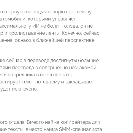
 в первую очередь я говорю про замену
 автомобили, которыми управляет
ксимально: у ИИ не болит голова, он не
р и пролистывание ленты. Конечно, сейчас
ршенна, однако в ближайшей перспективе
уже сейчас в переводе достигнуты большие
стями перевода в совершенно незнакомой
ть посредника в переговорах с
ретирует текст по-своему и закладывает
будет исключено.
лого отдела. Вместо найма копирайтера для
шие тексты, вместо найма SMM-специалиста