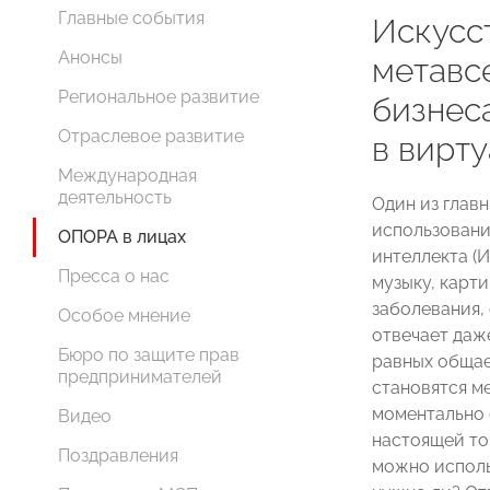
Главные события
Искусс
Анонсы
метавс
Региональное развитие
бизнес
Отраслевое развитие
в вирт
Международная
деятельность
Один из глав
использовани
ОПОРА в лицах
интеллекта (
Пресса о нас
музыку, карт
заболевания,
Особое мнение
отвечает даж
Бюро по защите прав
равных общае
предпринимателей
становятся м
моментально 
Видео
настоящей то
Поздравления
можно исполь