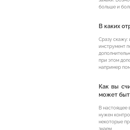
больше и бол
В каких о
Сразу скажу:
инструмент п
дополнительн
при этом доп
например пом
Как вы сч
может быт
В настоящее 
нужен контро
некоторые пр
знаем.