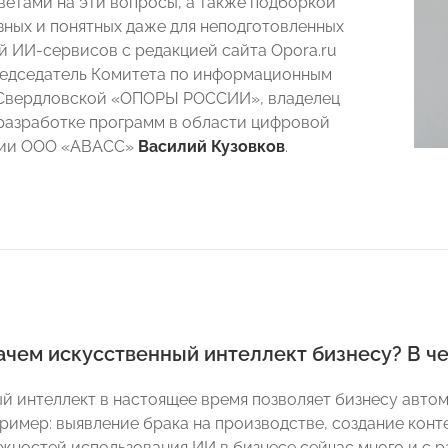
ветами на эти вопросы, а также подборкой
зных и понятных даже для неподготовленных
й ИИ-сервисов с редакцией сайта Opora.ru
едседатель Комитета по информационным
 Свердловской «ОПОРЫ РОССИИ», владелец
разработке программ в области цифровой
ции ООО «АВАСС»
Василий Кузовков
.
зачем искусственный интеллект бизнесу? В ч
й интеллект в настоящее время позволяет бизнесу авто
пример: выявление брака на производстве, создание конт
ожностей использования ИИ в бизнесе сейчас много и с р