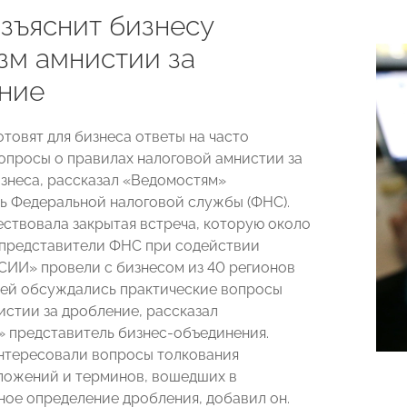
зъяснит бизнесу
зм амнистии за
ние
товят для бизнеса ответы на часто
опросы о правилах налоговой амнистии за
знеса, рассказал «Ведомостям»
ь Федеральной налоговой службы (ФНС).
ствовала закрытая встреча, которую около
 представители ФНС при содействии
ИИ» провели с бизнесом из 40 регионов
 ней обсуждались практические вопросы
истии за дробление, рассказал
 представитель бизнес-объединения.
нтересовали вопросы толкования
ложений и терминов, вошедших в
ное определение дробления, добавил он.