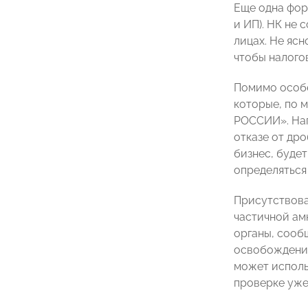
Еще одна фор
и ИП). НК не
лицах. Не яс
чтобы налого
Помимо особе
которые, по 
РОССИИ». Нап
отказе от др
бизнес, будет
определяться 
Присутствова
частичной ам
органы, сооб
освобождении
может исполь
проверке уже 