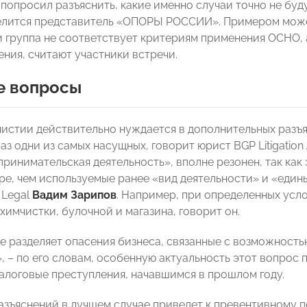
 попросил разъяснить, какие именно случаи точно не бу
елится представитель «ОПОРЫ РОССИИ». Примером может
 группа не соответствует критериям применения ОСНО, 
ния, считают участники встречи.
е вопросы
истии действительно нуждается в дополнительных разъя
раз одни из самых насущных, говорит юрист BGP Litigation
принимательская деятельность», вполне резонен, так как
ре, чем используемые ранее «вид деятельности» и «един
 Legal
Вадим Зарипов
. Например, при определенных усл
химчистки, булочной и магазина, говорит он.
е разделяет опасения бизнеса, связанные с возможность
, – по его словам, особенную актуальность этот вопрос 
налоговые преступления, начавшимся в прошлом году.
азъяснений в лучшем случае приведет к превентивному 