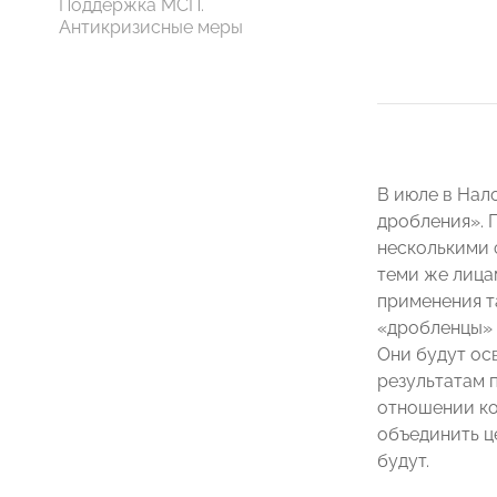
Поддержка МСП.
Антикризисные меры
В июле в Нал
дробления». 
несколькими 
теми же лица
применения т
«дробленцы» 
Они будут осв
результатам 
отношении ко
объединить ц
будут.