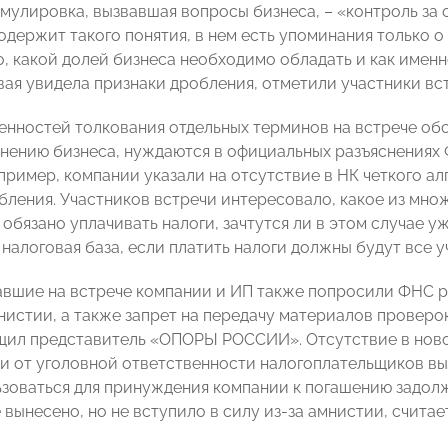
мулировка, вызвавшая вопросы бизнеса, – «контроль за
 содержит такого понятия, в нем есть упоминания только
но, какой долей бизнеса необходимо обладать и как имен
вая увидела признаки дробления, отметили участники вс
нностей толкования отдельных терминов на встрече об
мнению бизнеса, нуждаются в официальных разъяснениях
ример, компании указали на отсутствие в НК четкого а
обления. Участников встречи интересовало, какое из мно
 обязано уплачивать налоги, зачтутся ли в этом случае у
налоговая база, если платить налоги должны будут все у
вшие на встрече компании и ИП также попросили ФНС р
нистии, а также запрет на передачу материалов проверо
щил представитель «ОПОРЫ РОССИИ». Отсутствие в нов
 от уголовной ответственности налогоплательщиков выз
зоваться для принуждения компании к погашению задолже
вынесено, но не вступило в силу из-за амнистии, считае