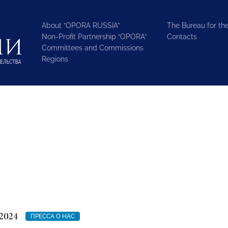
About “OPORA RUSSIA”
The Bureau for the
Non-Profit Partnership “OPORA”
Contacts
Committees and Commissions
Regions
2024
ПРЕССА О НАС