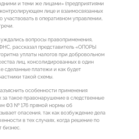
 одними и теми же лицами» (предприятиями
 о контролирующем лице и взаимосвязанных
но участвовать в оперативном управлении,
тречи.
суждались вопросы правоприменения,
 ФНС, рассказал представитель «ОПОРЫ
лгоритма уплаты налогов при добровольном
жества лиц, консолидированных в один
же сделанные платежи и как будет
частники такой схемы.
азъяснить особенности применения
к за такое правонарушение в следственные
ом ФЗ № 176 прямой нормы об
ывает опасения, так как возбуждение дела
нности в тех случаях, когда решение по
т бизнес.