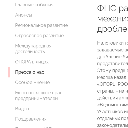
Главные события
ФНС ра
Анонсы
механи
Региональное развитие
дробле
Отраслевое развитие
Налоговики го
Международная
задаваемые в
деятельность
дробление би
ОПОРА в лицах
представител
Этому предше
Пресса о нас
месяца назад
Особое мнение
«ОПОРЫ РОСС
страны, – на
Бюро по защите прав
действия амн
предпринимателей
«Ведомостям»
Видео
Участников и
отдельных по
Поздравления
законодатель