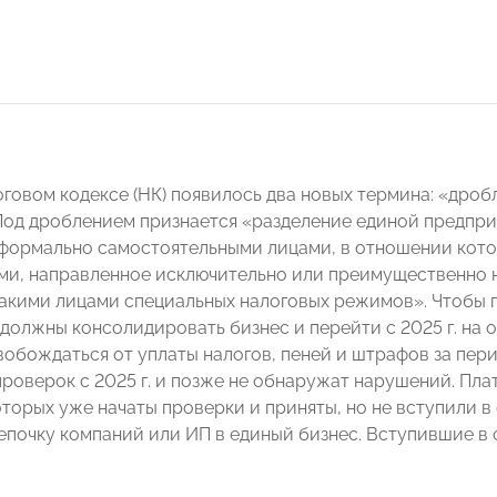
оговом кодексе (НК) появилось два новых термина: «дроб
Под дроблением признается «разделение единой предпр
формально самостоятельными лицами, в отношении кото
ми, направленное исключительно или преимущественно 
акими лицами специальных налоговых режимов». Чтобы п
должны консолидировать бизнес и перейти с 2025 г. на
обождаться от уплаты налогов, пеней и штрафов за пери
проверок с 2025 г. и позже не обнаружат нарушений. Пла
торых уже начаты проверки и приняты, но не вступили 
епочку компаний или ИП в единый бизнес. Вступившие в 