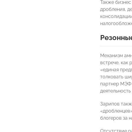
Также бизнес
дробления, д
консолидации
налогообложе
Резонны
Механизм амн
встрече, как 
«единая пред
толковать ши
партнер МЭФ
деятельность 
Зарипов такж
«дробленцев»
блогеров за 
Отсутствие р