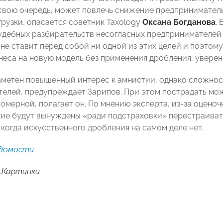
 свою очередь, может повлечь снижение предпринимател
грузки, опасается советник Taxology
Оксана Богданова
.
удебных разбирательств несогласных предпринимателей 
 не ставит перед собой ни одной из этих целей и поэтом
неса на новую модель без применения дробления, уверен
аметен повышенный интерес к амнистии, однако сложнос
елей, предупреждает Зарипов. При этом пострадать мож
вомерной, полагает он. По мнению эксперта, из-за оцено
огие будут вынуждены «ради подстраховки» перестраиват
, когда искусственного дробления на самом деле нет.
домости
.Картинки