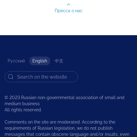
Пресса о нас
Русский
English
中文
© 2023 Russian non-governmental association of small and
medium business
All rights reserved.
Comments on the site are moderated. According to the
requirements of Russian legislation, we do not publish
messages that contain obscene language and/or insults, even