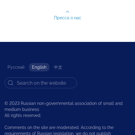
Пресса о нас
Русский
English
中文
© 2023 Russian non-governmental association of small and
medium business
All rights reserved.
Comments on the site are moderated. According to the
requirements of Russian legislation, we do not publish