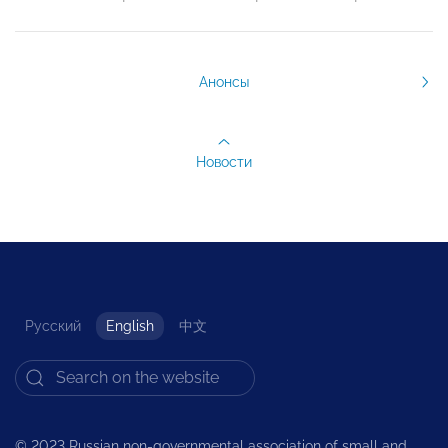
Анонсы
Новости
Русский
English
中文
© 2023 Russian non-governmental association of small and