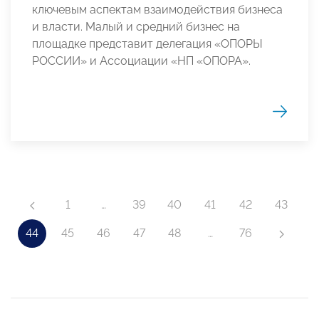
ключевым аспектам взаимодействия бизнеса
и власти. Малый и средний бизнес на
площадке представит делегация «ОПОРЫ
РОССИИ» и Ассоциации «НП «ОПОРА».
1
…
39
40
41
42
43
44
45
46
47
48
…
76