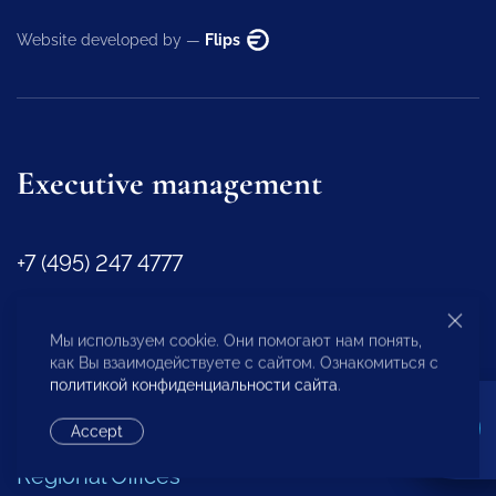
Website developed by —
Flips
Executive management
+7 (495) 247 4777
id@opora.ru
Мы используем cookie. Они помогают нам понять,
как Вы взаимодействуете с сайтом. Ознакомиться с
политикой конфиденциальности сайта
.
2-y Samotechnyy pereulok № 7, Moscow,
127473
Accept
Regional Offices