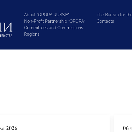
About “OPORA RUSSIA”
The Bureau for the
Non-Profit Partnership “OPORA”
Contacts
Committees and Commissions
Regions
ля 2026
06 