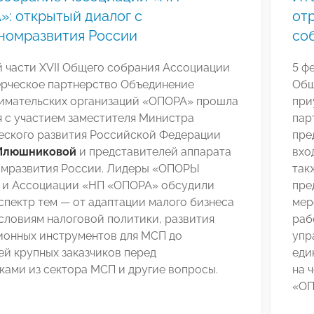
: открытый диалог с
от
номразвития России
со
 части XVII Общего собрания Ассоциации
5 ф
рческое партнерство Объединение
Общ
имательских организаций «ОПОРА» прошла
при
 с участием заместителя Министра
пар
еского развития Российской Федерации
пре
 Илюшниковой
и представителей аппарата
вхо
мразвития России. Лидеры «ОПОРЫ
так
и Ассоциации «НП «ОПОРА» обсудили
пре
пектр тем — от адаптации малого бизнеса
мер
словиям налоговой политики, развития
раб
ионных инструментов для МСП до
упр
й крупных заказчиков перед
еди
ами из сектора МСП и другие вопросы.
на 
«ОП