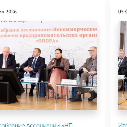
ля 2026
05 
собрание Ассоциации «НП
Ит