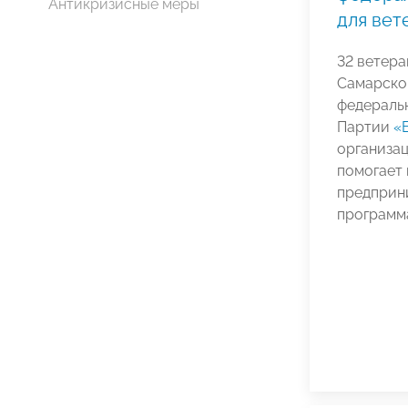
Антикризисные меры
для вет
32 ветера
Самарско
федераль
Партии
«
организа
помогает 
предприни
программ