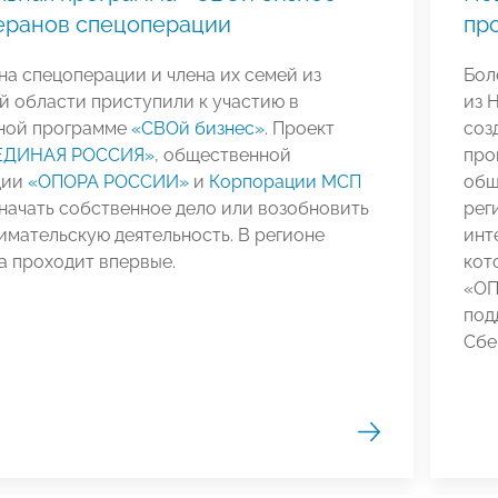
еранов спецоперации
пр
на спецоперации и члена их семей из
Бол
й области приступили к участию в
из 
ной программе
«СВОй бизнес»
. Проект
соз
ЕДИНАЯ РОССИЯ»
, общественной
про
ции
«ОПОРА РОССИИ»
и
Корпорации МСП
общ
начать собственное дело или возобновить
рег
мательскую деятельность. В регионе
инт
а проходит впервые.
кот
«ОП
под
Сбе