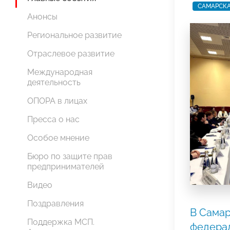
САМАРСКА
Анонсы
Региональное развитие
Отраслевое развитие
Международная
деятельность
ОПОРА в лицах
Пресса о нас
Особое мнение
Бюро по защите прав
предпринимателей
Видео
Поздравления
В Самар
Поддержка МСП.
федера