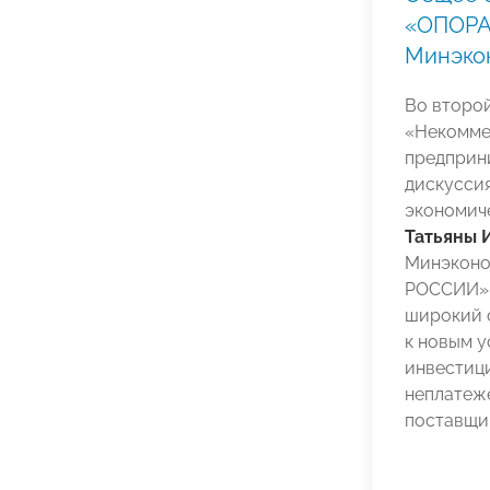
«ОПОРА»
Минэко
Во второй
«Некомме
предприн
дискуссия
экономич
Татьяны
Минэконо
РОССИИ» 
широкий с
к новым у
инвестиц
неплатеже
поставщик