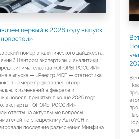
вляем первый в 2026 году выпуск
Ве
 новостей»
Но
варский номер аналитического дайджеста,
уч
ленный Центром экспертизы и аналитики
20
предпринимательства «ОПОРЫ РОССИИ».
ема выпуска — «Реестр МСП — статистика
Вет
Также в номере представлен обзор
Нов
ельных изменений в феврале и
пре
ых новелл, принятых в конце 2025 года.
это
го, эксперты «ОПОРЫ РОССИИ»
про
ли ответы на актуальные вопросы
Пар
имателей по спецрежиму АвтоУСН и
Кор
зировали последние разъяснения Минфина
пра