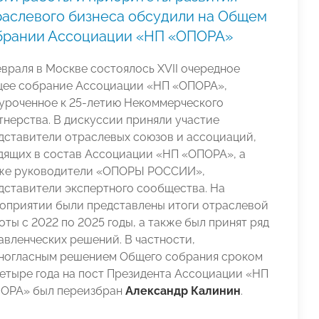
раслевого бизнеса обсудили на Общем
брании Ассоциации «НП «ОПОРА»
евраля в Москве состоялось XVII очередное
ее собрание Ассоциации «НП «ОПОРА»,
уроченное к 25-летию Некоммерческого
тнерства. В дискуссии приняли участие
дставители отраслевых союзов и ассоциаций,
дящих в состав Ассоциации «НП «ОПОРА», а
же руководители «ОПОРЫ РОССИИ»,
дставители экспертного сообщества. На
оприятии были представлены итоги отраслевой
оты с 2022 по 2025 годы, а также был принят ряд
авленческих решений. В частности,
ногласным решением Общего собрания сроком
четыре года на пост Президента Ассоциации «НП
ОРА» был переизбран
Александр Калинин
.