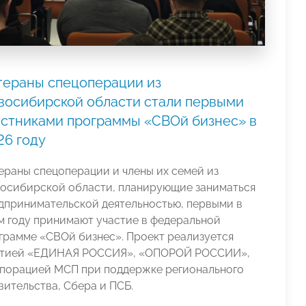
тераны спецоперации из
восибирской области стали первыми
астниками программы «СВОй бизнес» в
26 году
ераны спецоперации и члены их семей из
осибирской области, планирующие заниматься
дпринимательской деятельностью, первыми в
м году принимают участие в федеральной
грамме «СВОй бизнес». Проект реализуется
тией «ЕДИНАЯ РОССИЯ», «ОПОРОЙ РОССИИ»,
порацией МСП при поддержке регионального
вительства, Сбера и ПСБ.