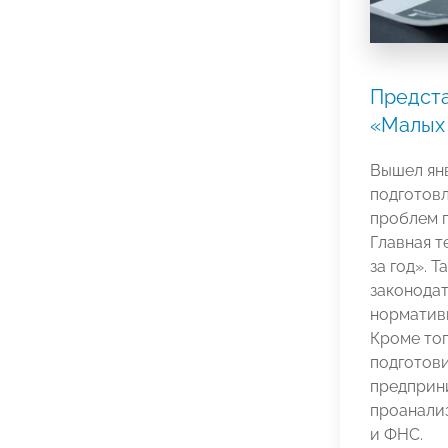
Предста
«Малых
Вышел ян
подготов
проблем 
Главная т
за год». 
законодат
нормативн
Кроме то
подготови
предприн
проанали
и ФНС.