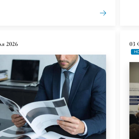
ля 2026
03 
НО