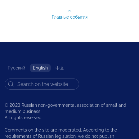
Главные события
Русский
English
中文
© 2023 Russian non-governmental association of small and
medium business
All rights reserved.
Comments on the site are moderated. According to the
requirements of Russian legislation, we do not publish