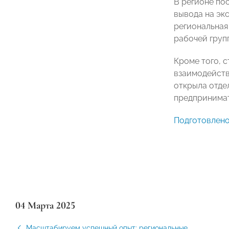
В регионе по
вывода на эк
региональная
рабочей груп
Кроме того, 
взаимодейств
открыла отде
предпринимат
Подготовлено
04 Марта 2025
Масштабируем успешный опыт: региональные