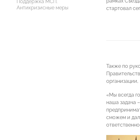
рамках Съез
Поддержка МСП.
Антикризисные меры
стартовал сег
Также по рук
Правительств
организации,
«Мы всегда г
наша задача 
предпринимат
сможем и дал
ответственно