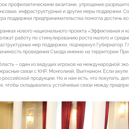
рок профилактическими визитами, упрощение разрешите
нсовые, инфраструктурные и другие меры поддержки. Со
ра поддержки предпринимательства помогла достичь все
в рамках нового национального проекта «Эффективная и 
олжат работу по стимулированию роста малого и средн
раструктурных мер поддержки, подчеркнул Губернатор.
начимость проведения Съезда именно на территории При
бласть – один из ведущих игроков на международной эк
расные связи с КНР, Монголией, Вьетнамом. Если вкупе в
российской продукции. Но и нам есть, что покупать, дел
ое, чтобы складывались устойчивые связи между предпр