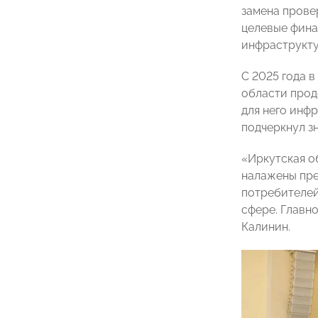
замена прове
целевые фина
инфраструкту
С 2025 года 
области прод
для него инф
подчеркнул з
«Иркутская о
налажены прек
потребителей 
сфере. Главн
Калинин.