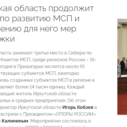
кая область продолжит
 по развитию МСП и
ению для него мер
жки
ласть занимает третье место в Сибири по
убъектов МСП, среди регионов России – 16-
егодня в Приангарье числится около 91
ствующих субъектов МСП, ежегодно
новь созданных субъектов МСП в регионе в
авляет более 14 тысяч единиц. Каждый
ающий житель Иркутской области
малых и средних предприятиях. Об этом
ернатор Иркутской области
Игорь Кобзев
в
й встречи с Президентом «ОПОРЫ РОССИИ»
м Калининым
. Мероприятие состоялось в