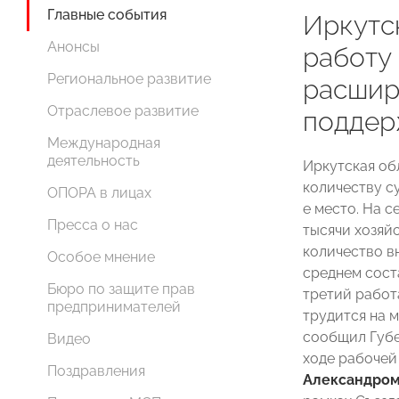
Главные события
Иркутс
Анонсы
работу
Региональное развитие
расшир
Отраслевое развитие
поддер
Международная
деятельность
Иркутская об
количеству с
ОПОРА в лицах
е место. На с
Пресса о нас
тысячи хозяй
количество в
Особое мнение
среднем сост
Бюро по защите прав
третий работ
предпринимателей
трудится на 
сообщил Губ
Видео
ходе рабоче
Поздравления
Александро