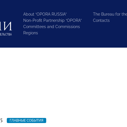
About “OPORA RUSSIA”
The Bureau for the
Non-Profit Partnership “OPORA”
Contacts
Committees and Commissions
Regions
5
ГЛАВНЫЕ СОБЫТИЯ