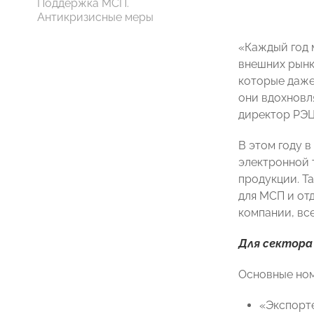
Поддержка МСП.
Антикризисные меры
«Каждый год 
внешних рынк
которые даже
они вдохновл
директор РЭ
В этом году 
электронной 
продукции. Т
для МСП и отд
компании, все
Для сектора
Основные но
«Экспорт