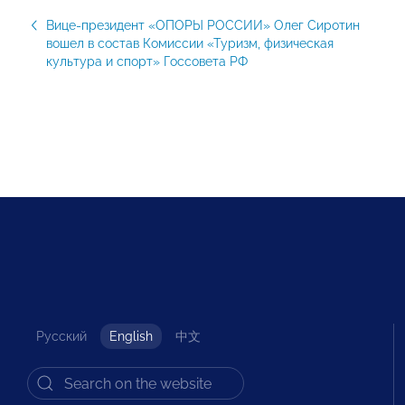
Вице-президент «ОПОРЫ РОССИИ» Олег Сиротин
вошел в состав Комиссии «Туризм, физическая
культура и спорт» Госсовета РФ
Русский
English
中文