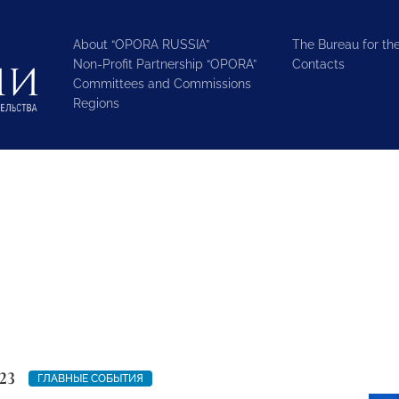
About “OPORA RUSSIA”
The Bureau for the
Non-Profit Partnership “OPORA”
Contacts
Committees and Commissions
Regions
23
ГЛАВНЫЕ СОБЫТИЯ