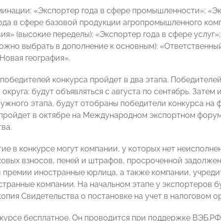
инации: «Экспортер года в сфере промышленности»; «Эк
ода в сфере базовой продукции агропромышленного компл
ия» (высокие переделы); «Экспортер года в сфере услуг»
ожно выбрать в дополнение к основным): «Ответственны
«Новая география».
победителей конкурса пройдет в два этапа. Победителей
округа: будут объявляться с августа по сентябрь. Затем
ружного этапа, будут отобраны победители конкурса на
пройдет в октябре на Международном экспортном форум
ва.
тие в конкурсе могут компании, у которых нет неисполне
ховых взносов, пеней и штрафов, просроченной задолже
 премии иностранные юрлица, а также компании, учред
странные компании. На начальном этапе у экспортеров б
опия Свидетельства о постановке на учет в налоговом ор
нкурсе бесплатное. Он проводится при поддержке ВЭБ.Р