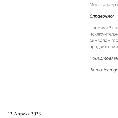
Минэкономраз
Справочно:
Премия «Эксп
исключительн
символом гос
продвижении 
Подготовлен
Фото: john-go
12 Апреля 2023