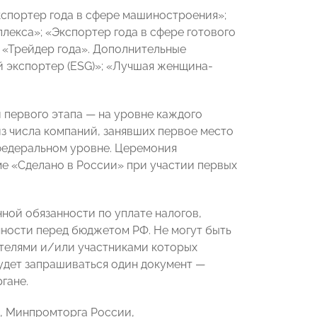
спортер года в сфере машиностроения»;
екса»; «Экспортер года в сфере готового
; «Трейдер года». Дополнительные
й экспортер (ESG)»; «Лучшая женщина-
 первого этапа — на уровне каждого
 из числа компаний, занявших первое место
 федеральном уровне. Церемония
е «Сделано в России» при участии первых
нной обязанности по уплате налогов,
нности перед бюджетом РФ. Не могут быть
ителями и/или участниками которых
удет запрашиваться один документ —
гане.
Ф, Минпромторга России,