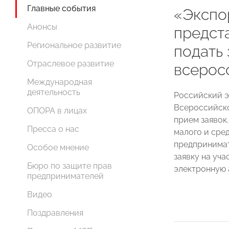
Главные события
«Экспо
Анонсы
предст
Региональное развитие
подать 
Отраслевое развитие
всерос
Международная
деятельность
Российский э
Всероссийско
ОПОРА в лицах
прием заявок.
Пресса о нас
малого и сре
предпринимат
Особое мнение
заявку на уч
Бюро по защите прав
электронную 
предпринимателей
Видео
Поздравления