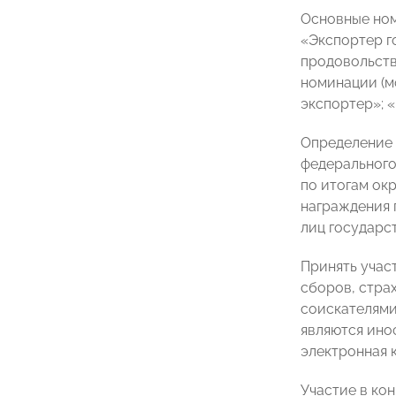
Основные ном
«Экспортер г
продовольств
номинации (м
экспортер»; 
Определение 
федерального 
по итогам ок
награждения 
лиц государст
Принять учас
сборов, стра
соискателями
являются ино
электронная к
Участие в ко