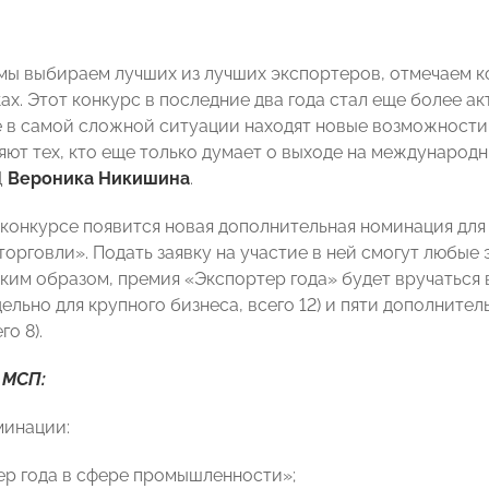
мы выбираем лучших из лучших экспортеров, отмечаем к
ах. Этот конкурс в последние два года стал еще более а
 в самой сложной ситуации находят новые возможности
яют тех, кто еще только думает о выходе на международ
Ц
Вероника Никишина
.
в конкурсе появится новая дополнительная номинация дл
торговли». Подать заявку на участие в ней смогут любы
аким образом, премия «Экспортер года» будет вручаться 
ельно для крупного бизнеса, всего 12) и пяти дополните
го 8).
 МСП:
минации:
ер года в сфере промышленности»;