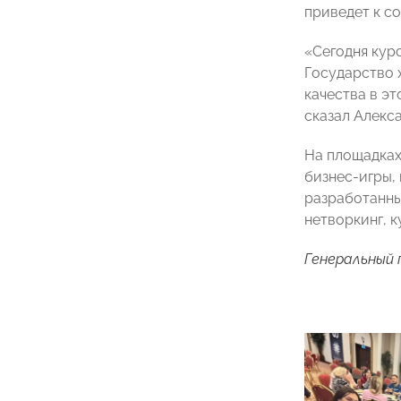
приведет к с
«Сегодня кур
Государство 
качества в э
сказал Алекс
На площадках
бизнес-игры,
разработанны
нетворкинг, 
Генеральный 