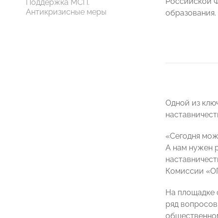
Российской 
Поддержка МСП.
Антикризисные меры
образования.
Одной из ключ
наставничест
«Сегодня мож
А нам нужен р
наставничест
Комиссии «О
На площадке 
ряд вопросов
общественном