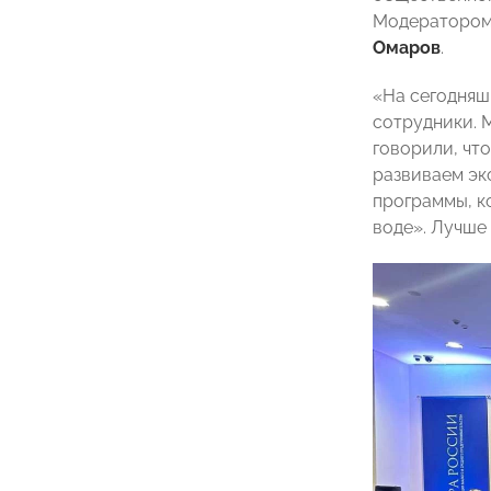
Модератором 
Омаров
.
«На сегодняшн
сотрудники. 
говорили, чт
развиваем эк
программы, к
воде». Лучше