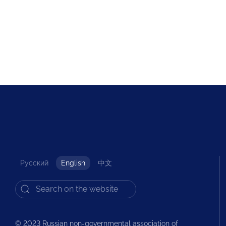
Русский
English
中文
© 2023 Russian non-governmental association of