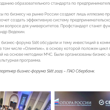
озданию образовательного стандарта по предприниматель
сы по бизнесу на рынке России создают лишь иллюзию п
хочет создать эффективную систему предпринимательско
том вопросе для университетов. Профстандарт станет фун
андр Ведехин.
 бизнес-форума Slёt обсудили и тему инвестиций в ком
 в том числе «Олимпик», в основу которой положен цикл
й на основе методики МЧС. Были организованы бизнес-за
культурная программа.
партнер бизнес-форума Slёt 2025 – ПАО Сбербанк.