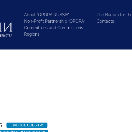
About “OPORA RUSSIA”
The Bureau for the
Non-Profit Partnership “OPORA”
Contacts
Committees and Commissions
Regions
5
ГЛАВНЫЕ СОБЫТИЯ