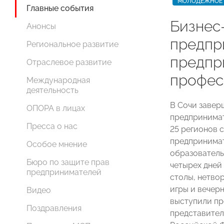
МОЛОДЕЖНОЕ 
Главные события
Бизнес
Анонсы
предпр
Региональное развитие
предпр
Отраслевое развитие
профес
Международная
деятельность
В Сочи завер
ОПОРА в лицах
предпринимат
Пресса о нас
25 регионов 
предпринимат
Особое мнение
образователь
Бюро по защите прав
четырех дней
предпринимателей
столы, нетво
игры и вечер
Видео
выступили п
Поздравления
представител