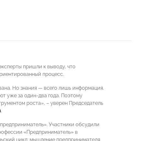
эксперты пришли к выводу, что
оориентированный процесс.
вана. Но знания — всего лишь информация.
ют уже за один-два года. Поэтому
трументом роста», – уверен Председатель
в
.
 предприниматель». Участники обсудили
профессии «Предприниматель» в
ьский цикл; мышление предпринимателя.