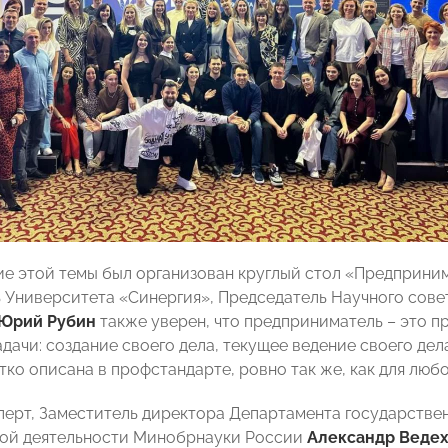
е этой темы был организован круглый стол «Предприни
 Университета «Синергия», Председатель Научного сове
Юрий Рубин
также уверен, что предприниматель – это п
ачи: создание своего дела, текущее ведение своего дела
тко описана в профстандарте, ровно так же, как для любо
перт, Заместитель директора Департамента государств
ной деятельности Минобрнауки России
Александр Веде