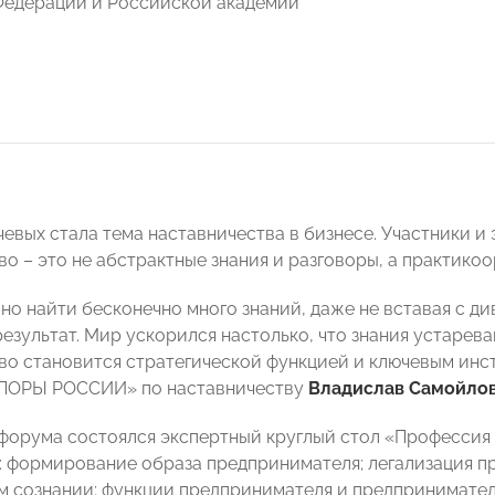
Федерации и Российской академии
евых стала тема наставничества в бизнесе. Участники и 
во – это не абстрактные знания и разговоры, а практик
но найти бесконечно много знаний, даже не вставая с ди
езультат. Мир ускорился настолько, что знания устарева
во становится стратегической функцией и ключевым инс
ПОРЫ РОССИИ» по наставничеству
Владислав Самойло
форума состоялся экспертный круглый стол «Профессия
: формирование образа предпринимателя; легализация 
 сознании; функции предпринимателя и предпринимател