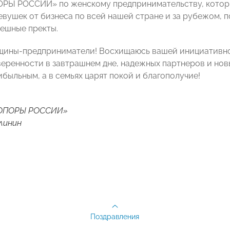
РЫ РОССИИ» по женскому предпринимательству, которы
евушек от бизнеса по всей нашей стране и за рубежом, 
ешные пректы.
ины-предприниматели! Восхищаюсь вашей инициативно
еренности в завтрашнем дне, надежных партнеров и новы
быльным, а в семьях царят покой и благополучие!
«ОПОРЫ РОССИИ»
линин
Поздравления