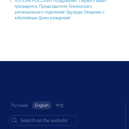
«ОПОРА РОССИИ» поздравляет Первого вице-
президента, Председателя Тюменского
регионального отделения Эдуарда Омарова с
юбилейным Днем рождения!
Русский
English
中文