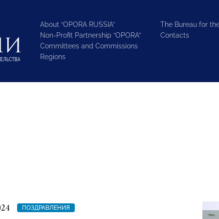
About “OPORA RUSSIA”
The Bureau for the
Non-Profit Partnership “OPORA”
Contacts
Committees and Commissions
Regions
024
ПОЗДРАВЛЕНИЯ