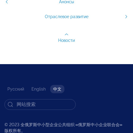
Анонсы
Отраслевое развитие
Новости
Русский
English
中文
© 2023 全俄罗斯中小型企业公共组织
«
俄罗斯中小企业联合会
»
版权所有。