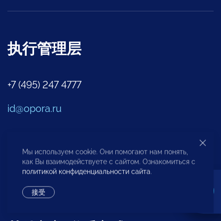
执行管理层
+7 (495) 247 4777
id@opora.ru
2-y Samotechnyy pereulok № 7, Moscow,
Мы используем cookie. Они помогают нам понять,
127473
как Вы взаимодействуете с сайтом. Ознакомиться с
политикой конфиденциальности сайта
.
区域办事处
驻外代表
接受