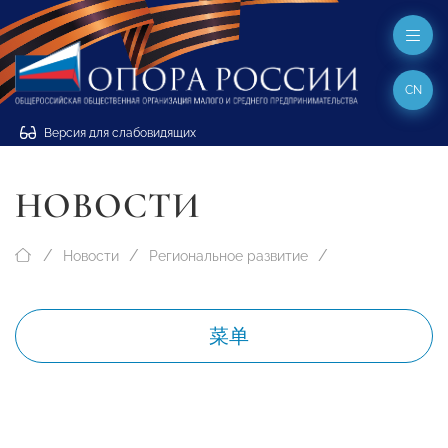
CN
Версия для слабовидящих
НОВОСТИ
Новости
Региональное развитие
菜单