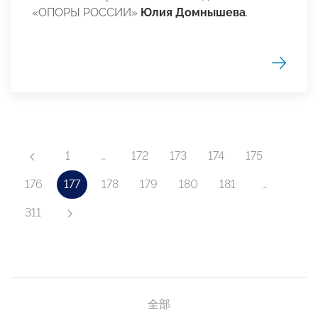
«ОПОРЫ РОССИИ»
Юлия Домнышева
.
1
…
172
173
174
175
176
177
178
179
180
181
…
311
全部