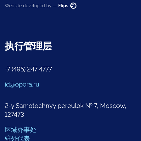
Website developed by —
Flips
执行管理层
+7 (495) 247 4777
id@opora.ru
2-y Samotechnyy pereulok № 7, Moscow,
127473
区域办事处
驻外代表