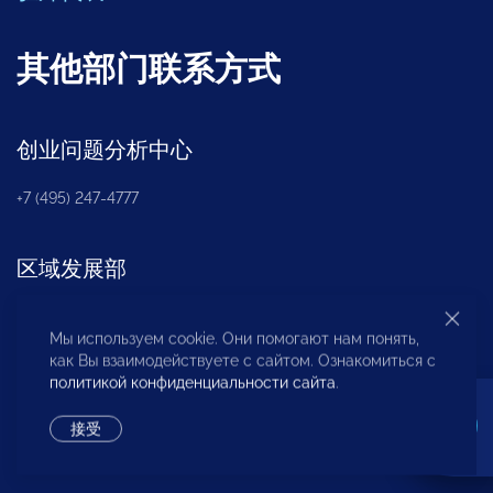
其他部门联系方式
创业问题分析中心
+7 (495) 247-4777
区域发展部
+7 (495) 247-4777 (доб. 116, 117, 132)
Мы используем cookie. Они помогают нам понять,
как Вы взаимодействуете с сайтом. Ознакомиться с
политикой конфиденциальности сайта
.
非营利性合伙机构
«
OPORA
»
接受
+7 (495) 247-4777 (доб. 124)