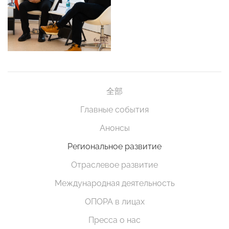
全部
Главные события
Анонсы
Региональное развитие
Отраслевое развитие
Международная деятельность
ОПОРА в лицах
Пресса о нас