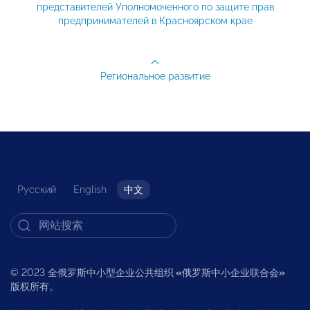
представителей Уполномоченного по защите прав
предпринимателей в Красноярском крае
Региональное развитие
Русский
English
中文
© 2023 全俄罗斯中小型企业公共组织
«
俄罗斯中小企业联合会
»
版权所有。