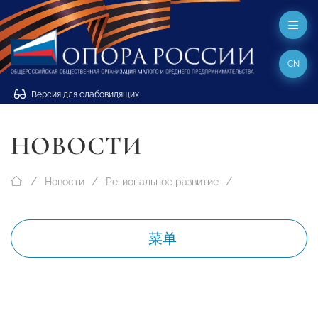
CN
Версия для слабовидящих
НОВОСТИ
Новости
Региональное развитие
菜单