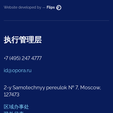
Website developed by —
Flips
执行管理层
+7 (495) 247 4777
id@opora.ru
2-y Samotechnyy pereulok № 7, Moscow,
127473
区域办事处