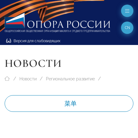
CN
Версия для слабовидящих
НОВОСТИ
Новости
Региональное развитие
菜单