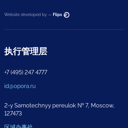
Website developed by —
Flips
执行管理层
+7 (495) 247 4777
id@opora.ru
2-y Samotechnyy pereulok № 7, Moscow,
127473
区域办事处