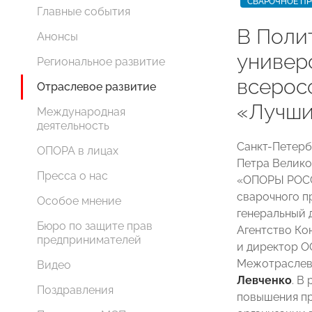
СВАРОЧНОЕ П
Главные события
В Поли
Анонсы
универ
Региональное развитие
всерос
Отраслевое развитие
«Лучши
Международная
деятельность
Санкт-Петерб
ОПОРА в лицах
Петра Велико
Пресса о нас
«ОПОРЫ РОСС
сварочного п
Особое мнение
генеральный 
Бюро по защите прав
Агентство Ко
предпринимателей
и директор О
Межотраслев
Видео
Левченко
. В
Поздравления
повышения пр