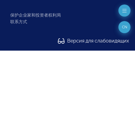
保护企业家和投资者权利局
联系方式
CN
Версия для слабовидящих