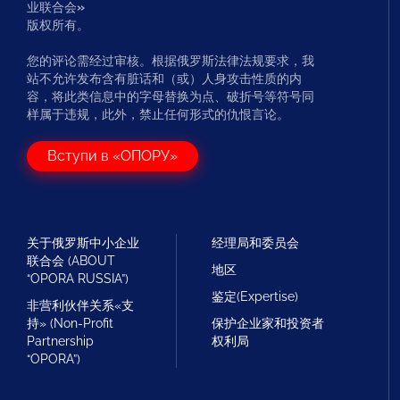
业联合会
»
版权所有。
您的评论需经过审核。根据俄罗斯法律法规要求，我
站不允许发布含有脏话和（或）人身攻击性质的内
容，将此类信息中的字母替换为点、破折号等符号同
样属于违规，此外，禁止任何形式的仇恨言论。
Вступи в «ОПОРУ»
关于俄罗斯中小企业
经理局和委员会
联合会 (ABOUT
地区
“OPORA RUSSIA”)
鉴定(Expertise)
非营利伙伴关系«支
持» (Non-Profit
保护企业家和投资者
Partnership
权利局
“OPORA”)