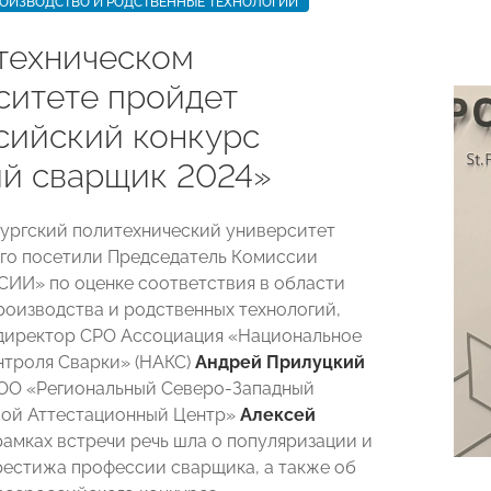
РОИЗВОДСТВО И РОДСТВЕННЫЕ ТЕХНОЛОГИИ
техническом
ситете пройдет
сийский конкурс
й сварщик 2024»
ургский политехнический университет
го посетили Председатель Комиссии
ИИ» по оценке соответствия в области
роизводства и родственных технологий,
директор СРО Ассоциация «Национальное
нтроля Сварки» (НАКС)
Андрей Прилуцкий
ОО «Региональный Северо-Западный
ой Аттестационный Центр»
Алексей
 рамках встречи речь шла о популяризации и
естижа профессии сварщика, а также об