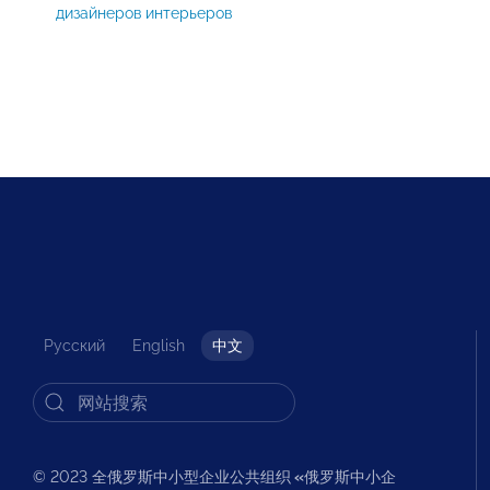
дизайнеров интерьеров
Русский
English
中文
© 2023 全俄罗斯中小型企业公共组织
«
俄罗斯中小企