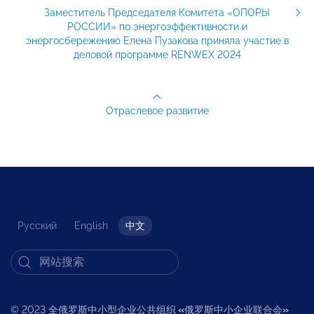
Заместитель Председателя Комитета «ОПОРЫ
РОССИИ» по энергоэффективности и
энергосбережению Елена Пузакова приняла участие в
деловой программе RENWEX 2024
Отраслевое развитие
Русский
English
中文
© 2023 全俄罗斯中小型企业公共组织
«
俄罗斯中小企业联合会
»