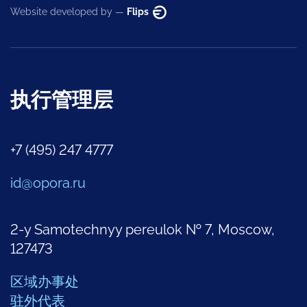
Website developed by —
Flips
执行管理层
+7 (495) 247 4777
id@opora.ru
2-y Samotechnyy pereulok № 7, Moscow,
127473
区域办事处
驻外代表