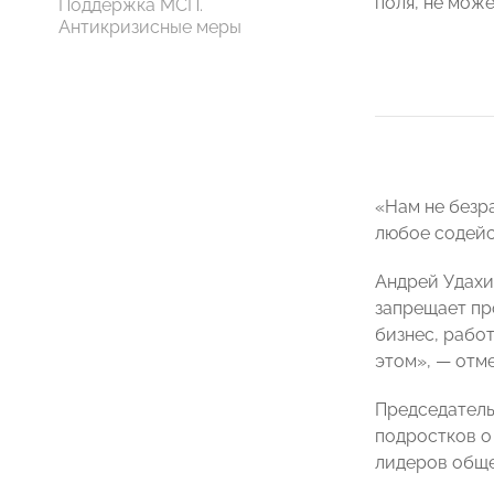
поля, не може
Поддержка МСП.
Антикризисные меры
«Нам не безр
любое содейс
Андрей Удахи
запрещает пр
бизнес, рабо
этом», — отм
Председател
подростков о
лидеров обще