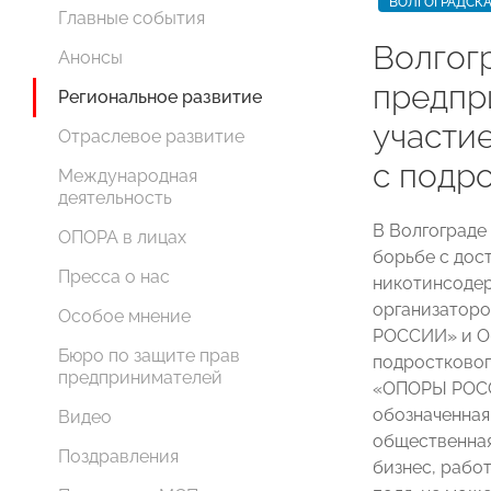
ВОЛГОГРАДСКА
Главные события
Волгог
Анонсы
предпр
Региональное развитие
участи
Отраслевое развитие
с подр
Международная
деятельность
В Волгограде
ОПОРА в лицах
борьбе с дос
Пресса о нас
никотинсодер
организаторо
Особое мнение
РОССИИ» и О
Бюро по защите прав
подростковог
предпринимателей
«ОПОРЫ РО
обозначенная
Видео
общественная
Поздравления
бизнес, рабо