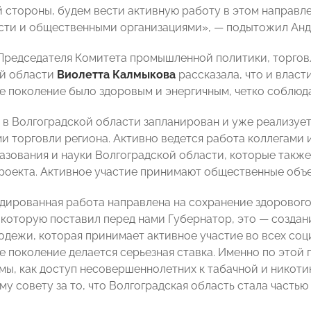
й стороны, будем вести активную работу в этом направл
сти и общественными организациями», — подытожил Анд
Председателя Комитета промышленной политики, торгов
ой области
Виолетта Калмыкова
рассказала, что и власт
 поколение было здоровым и энергичным, четко соблюда
, в Волгоградской области запланирован и уже реализует
и торговли региона. Активно ведется работа коллегами
азования и науки Волгоградской области, которые также 
роекта. Активное участие принимают общественные объе
дированная работа направлена на сохранение здорового
, которую поставил перед нами Губернатор, это — созда
одежи, которая принимает активное участие во всех со
 поколение делается серьезная ставка. Именно по этой 
мы, как доступ несовершеннолетних к табачной и никот
у совету за то, что Волгоградская область стала часть