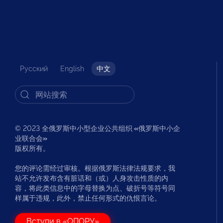
Русский
English
中文
© 2023 全俄罗斯中小型企业公共组织
«
俄罗斯中小企
业联合会
»
版权所有。
您的评论需经过审核。根据俄罗斯法律法规要求，我
站不允许发布含有脏话和（或）人身攻击性质的内
容，将此类信息中的字母替换为点、破折号等符号同
样属于违规，此外，禁止任何形式的仇恨言论。
Вступи в «ОПОРУ»