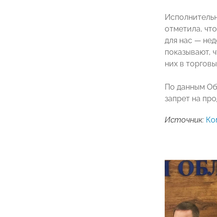
Исполнительн
отметила, чт
для нас — не
показывают, 
них в торговы
По данным Об
запрет на пр
Источник:
Ко