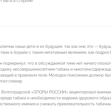
т быть в стороне.
азличны наши дети и их будущее, так как они это — буду
твие в борьбе с таким негативным явлением, как подрост
н подчеркнул, что в обсуждаемой теме нет ничего плохог
одажу несовершеннолетним табака и никотинсодержаще
тающий в правовом поле. Молодое поколение должно быт
етил спикер.
ь Волгоградской «ОПОРЫ РОССИИ» акцентировал вниман
 вреде табака и необходимости ведения здорового образ
ственного мнения и снижать привлекательность табачн