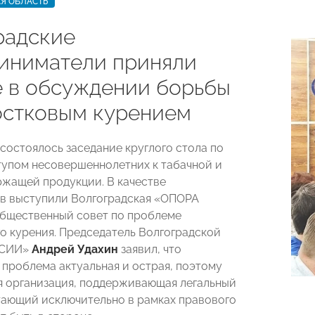
Я ОБЛАСТЬ
радские
иниматели приняли
е в обсуждении борьбы
остковым курением
 состоялось заседание круглого стола по
тупом несовершеннолетних к табачной и
жащей продукции. В качестве
в выступили Волгоградская «ОПОРА
бщественный совет по проблеме
о курения. Председатель Волгоградской
ССИИ»
Андрей Удахин
заявил, что
 проблема актуальная и острая, поэтому
 организация, поддерживающая легальный
тающий исключительно в рамках правового