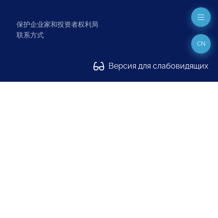
保护企业家和投资者权利局
联系方式
CN
Версия для слабовидящих