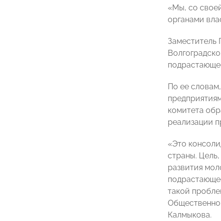
«Мы, со свое
органами вла
Заместитель 
Волгоградск
подрастающее
По ее словам
предприятиям
комитета обр
реализации п
«Это консоли
страны. Цель
развития мол
подрастающее
такой пробле
Общественном
Калмыкова.