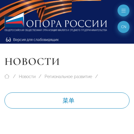
CN
Версия для слабовидящих
НОВОСТИ
Новости
Региональное развитие
菜单